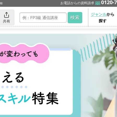
0120-7
お電話からの資料請求
可能
ジャンル
から
探す
共有