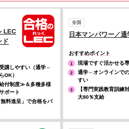
全国
LEC
日本マンパワー／通
ンド
おすすめポイント
現場ですぐ活かせる
受講しやすい（通学⇔
通学⇔オンラインで
らOK）
すい
給付制度≫＆多種多様
【専門実践教育訓練
サポート
大80％支給
 無料進呈」で合格をバ