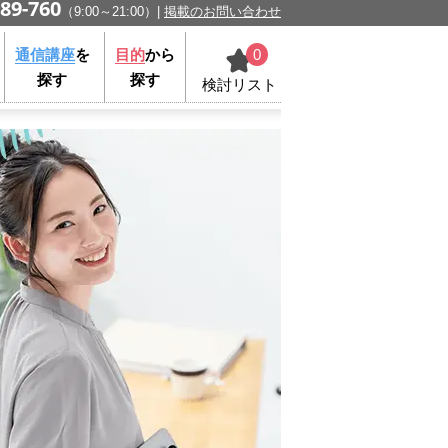
89-760
（9:00～21:00）
掲載のお問い合わせ
0
通信講座
を
目的
から
探す
探す
検討リスト