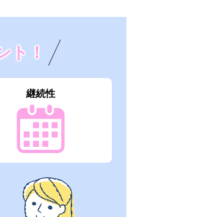
ント！
継続性