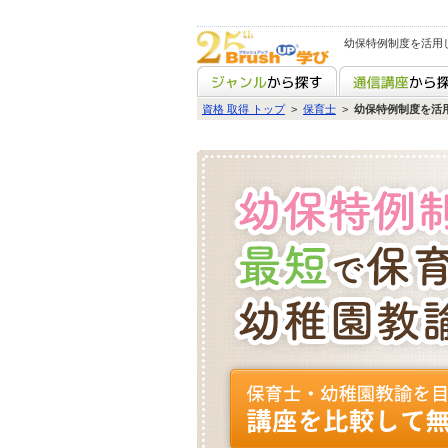
幼保特例制度を活用
資格 取得 トップ
>
保育士
>
幼保特例制度を活