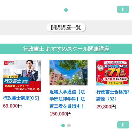
開講講座一覧
行政書士 おすすめスクール関連講座
近畿大学通信【法
行政書士合格指導
行政書士講座[OS]
学部法律学科】法
講座〈32〉
69,000
円
曹三者を目指す！
29,800
円
150,000
円