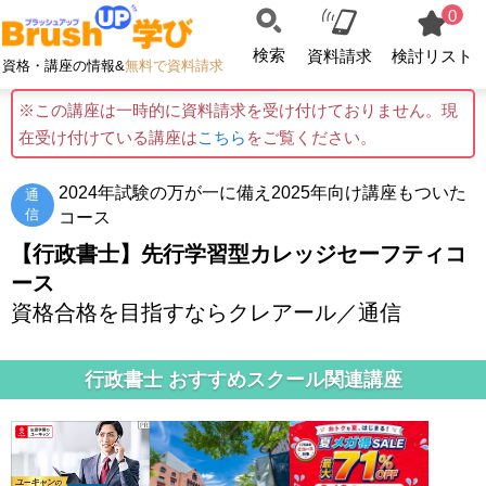
0
検索
資料請求
検討リスト
資格・講座の情報&
無料で資料請求
※この講座は一時的に資料請求を受け付けておりません。現
在受け付けている講座は
こちら
をご覧ください。
2024年試験の万が一に備え2025年向け講座もついた
通
信
コース
【行政書士】先行学習型カレッジセーフティコ
ース
資格合格を目指すならクレアール／通信
行政書士 おすすめスクール関連講座