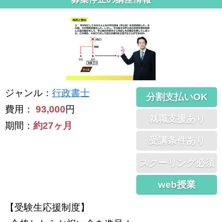
ジャンル
：
行政書士
分割支払いOK
費用：
93,000
円
就職支援あり
期間：
約27ヶ月
受講条件あり
スクーリング必須
web授業
【受験生応援制度】