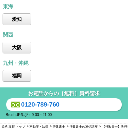
東海
愛知
関西
大阪
九州・沖縄
福岡
お電話からの［無料］資料請求
0120-789-760
BrushUP学び：9:00～21:00
資格 取得 トップ
不動産・法律
行政書士
行政書士の通信講座
【行政書士】先行