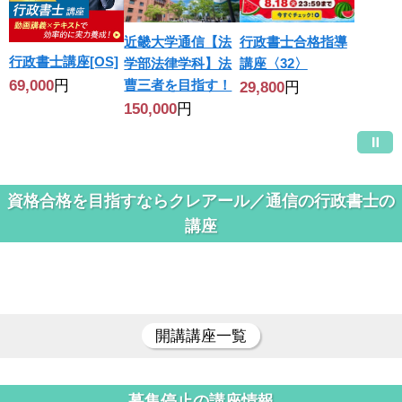
近畿大学通信【法
行政書士合格指導
行政書士講座[OS]
学部法律学科】法
講座〈32〉
69,000
円
曹三者を目指す！
29,800
円
150,000
円
資格合格を目指すならクレアール／通信の行政書士の
講座
開講講座一覧
募集停止の講座情報