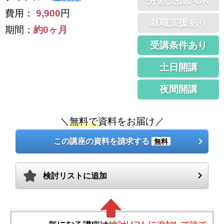
分割支払いOK
費用：
9,900
円
就職支援あり
期間：
約0ヶ月
受講条件あり
土日開講
夜間開講
＼
無料で
資料をお届け／
この講座の資料を請求する
無料
検討リストに追加