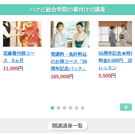
ハクビ総合学院の着付けの講座
花嫁着付師コー
55周年記念★特別
受講料・免許料込
ス 6ヵ月
料金5,500円 2回
のお得コース「55
レッスン
11,000
円
周年記念パック」
5,500
円
165,000
円
開講講座一覧