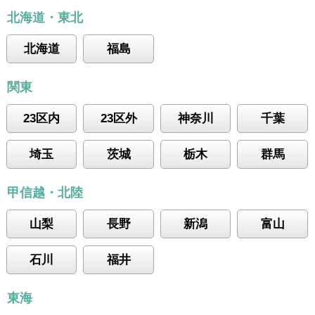
北海道・東北
北海道
福島
関東
23区内
23区外
神奈川
千葉
埼玉
茨城
栃木
群馬
甲信越・北陸
山梨
長野
新潟
富山
石川
福井
東海