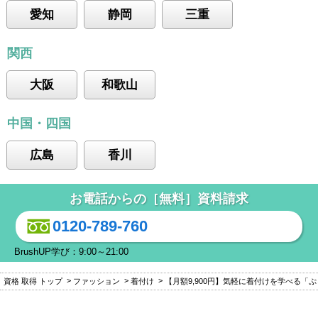
愛知
静岡
三重
関西
大阪
和歌山
中国・四国
広島
香川
お電話からの［無料］資料請求
0120-789-760
BrushUP学び：9:00～21:00
資格 取得 トップ
ファッション
着付け
【月額9,900円】気軽に着付けを学べる「