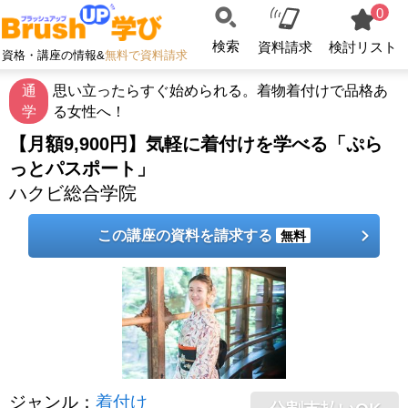
0
検索
資料請求
検討リスト
資格・講座の情報&
無料で資料請求
通
思い立ったらすぐ始められる。着物着付けで品格あ
学
る女性へ！
【月額9,900円】気軽に着付けを学べる「ぷら
っとパスポート」
ハクビ総合学院
この講座の資料を請求する
無料
ジャンル
：
着付け