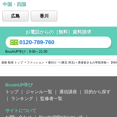
中国・四国
広島
香川
お電話からの［無料］資料請求
0120-789-760
BrushUP学び：9:00～21:00
資格 取得 トップ
ファッション
着付け
(東京.埼玉)＜美保姿きもの学院本校＞【特
BrushUP学び
トップ
｜
ジャンル一覧
｜
通信講座
｜
目的から探す
｜
ランキング
｜
監修者一覧
サイトについて