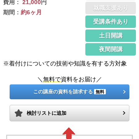
費用：
21,000
円
就職支援あり
期間：
約6ヶ月
受講条件あり
土日開講
夜間開講
※着付けについての技術や知識を有する方対象
＼
無料で
資料をお届け／
この講座の資料を請求する
無料
検討リストに追加