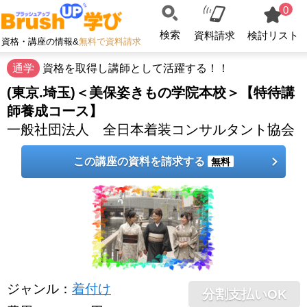
0
検索
資料請求
検討リスト
資格・講座の情報&
無料で資料請求
通学
資格を取得し講師として活躍する！！
(東京.埼玉)＜美保姿きもの学院本校＞【特待講
師養成コース】
一般社団法人 全日本着装コンサルタント協会
この講座の資料を請求する
無料
ジャンル
：
着付け
分割支払いOK