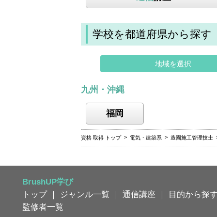
学校を都道府県から探す
地域を選択
九州・沖縄
福岡
資格 取得 トップ
電気・建築系
造園施工管理技士
BrushUP学び
トップ
｜
ジャンル一覧
｜
通信講座
｜
目的から探
監修者一覧