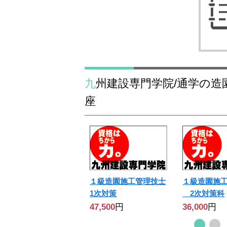
九州建設専門学院/通学の造園施工管理技士の講
座
１級造園施工管理技士
１級造園施
1次対策
2次対策科
47,500
円
36,000
円