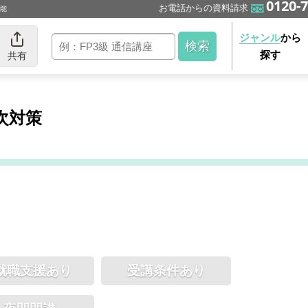
0120-7
お電話からの資料請求
可能
ジャンル
から
探す
共有
次対策
就職支援あり
受講条件あり