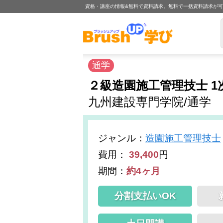
資格・講座の情報&無料で資料請求。無料で一括資料請求が
通学
２級造園施工管理技士 1
九州建設専門学院/通学
ジャンル
：
造園施工管理技士
費用：
39,400
円
期間：
約4ヶ月
分割支払いOK