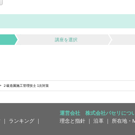
講座を選択
２級造園施工管理技士 1次対策
運営会社 株式会社パセリにつ
す
｜
ランキング
｜
理念と指針
｜
沿革
｜
所在地・M