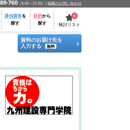
89-760
（9:00～21:00）
掲載のお問い合わせ
0
通信講座
を
目的
から
探す
探す
検討リスト
資料のお届け先を
入力する
無料