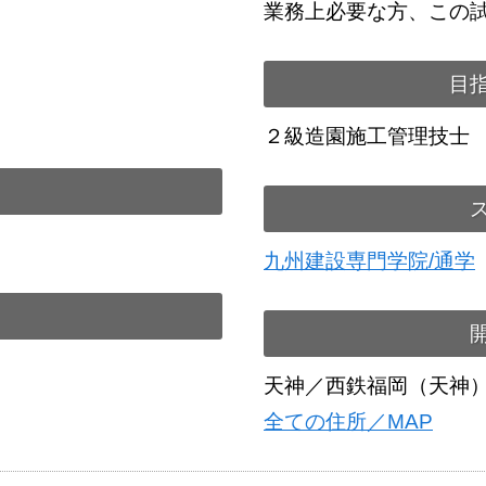
業務上必要な方、この
目
２級造園施工管理技士
九州建設専門学院/通学
天神／西鉄福岡（天神
全ての住所／MAP