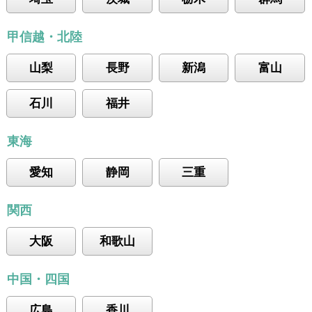
甲信越・北陸
山梨
長野
新潟
富山
石川
福井
東海
愛知
静岡
三重
関西
大阪
和歌山
中国・四国
広島
香川