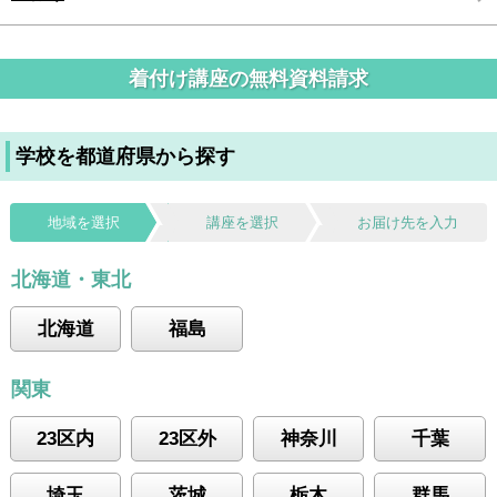
着付け講座の無料資料請求
学校を都道府県から探す
地域を選択
講座を選択
お届け先を入力
北海道・東北
北海道
福島
関東
23区内
23区外
神奈川
千葉
埼玉
茨城
栃木
群馬