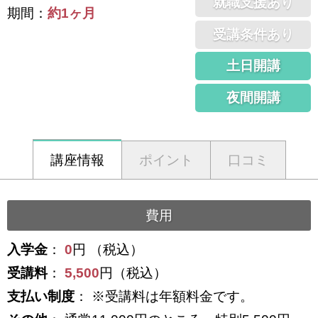
就職支援あり
期間：
約1ヶ月
受講条件あり
土日開講
夜間開講
講座情報
ポイント
口コミ
費用
入学金
：
0
円 （税込）
受講料
：
5,500
円（税込）
支払い制度
： ※受講料は年額料金です。