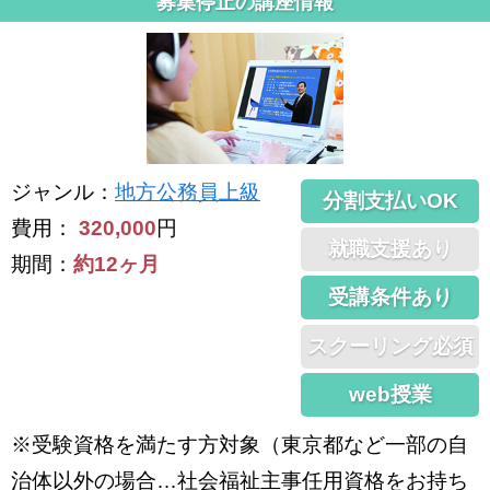
募集停止の講座情報
ジャンル
：
地方公務員上級
分割支払いOK
費用：
320,000
円
就職支援あり
期間：
約12ヶ月
受講条件あり
スクーリング必須
web授業
※受験資格を満たす方対象（東京都など一部の自
治体以外の場合…社会福祉主事任用資格をお持ち