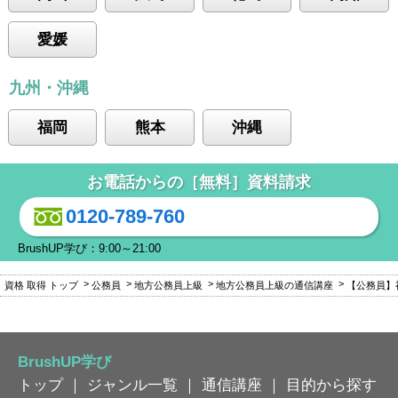
愛媛
九州・沖縄
福岡
熊本
沖縄
お電話からの［無料］資料請求
0120-789-760
BrushUP学び：9:00～21:00
資格 取得 トップ
公務員
地方公務員上級
地方公務員上級の通信講座
【公務員】
BrushUP学び
トップ
｜
ジャンル一覧
｜
通信講座
｜
目的から探す