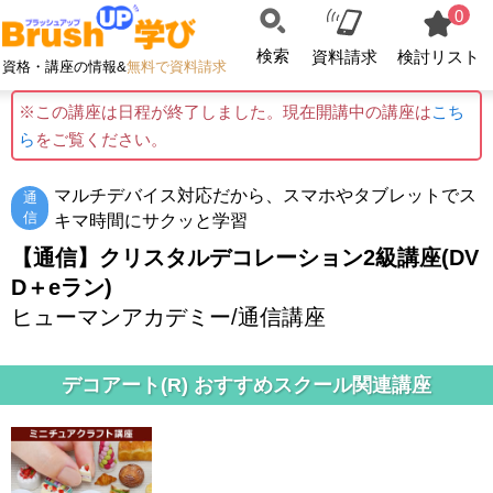
0
検索
資料請求
検討リスト
資格・講座の情報&
無料で資料請求
※この講座は日程が終了しました。現在開講中の講座は
こち
ら
をご覧ください。
マルチデバイス対応だから、スマホやタブレットでス
通
信
キマ時間にサクッと学習
【通信】クリスタルデコレーション2級講座(DV
D＋eラン)
ヒューマンアカデミー/通信講座
デコアート(R) おすすめスクール関連講座