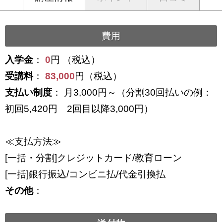
費用
入学金
：
0
円 （税込）
受講料
：
83,000
円（税込）
支払い制度
： 月3,000円～（分割30回払いの例：
初回5,420円 2回目以降3,000円）
≪支払方法≫
[一括・分割]クレジットカード/教育ローン
[一括]銀行振込/コンビニ払/代金引換払
その他
：