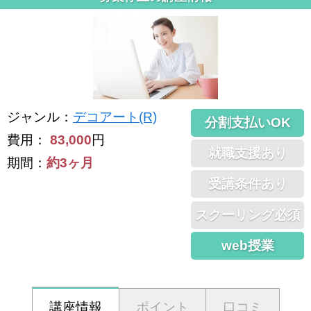
ジャンル
：
デコアート(R)
分割支払いOK
費用：
83,000
円
就職支援あり
期間：
約3ヶ月
受講条件あり
スクーリング必須
web授業
講座情報
ポイント
口コミ