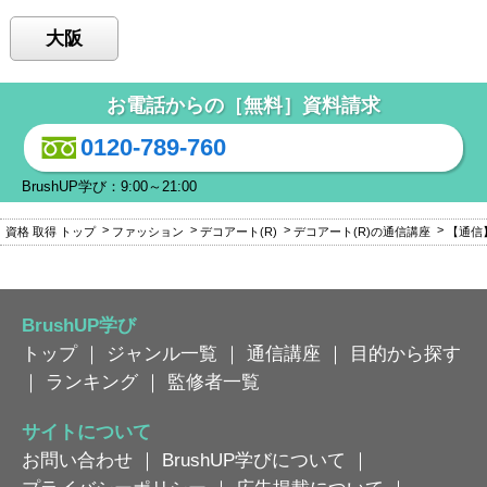
大阪
お電話からの［無料］資料請求
0120-789-760
BrushUP学び：9:00～21:00
資格 取得 トップ
ファッション
デコアート(R)
デコアート(R)の通信講座
【通信
BrushUP学び
トップ
｜
ジャンル一覧
｜
通信講座
｜
目的から探す
｜
ランキング
｜
監修者一覧
サイトについて
お問い合わせ
｜
BrushUP学びについて
｜