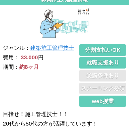
ジャンル
：
建築施工管理技士
分割支払いOK
費用：
33,000
円
就職支援あり
期間：
約8ヶ月
受講条件あり
スクーリング必須
web授業
目指せ！施工管理技士！！
20代から50代の方が活躍しています！