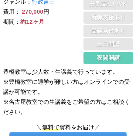
ジャンル
：
行政書士
分割支払いOK
費用：
270,000
円
就職支援あり
期間：
約12ヶ月
受講条件あり
土日開講
夜間開講
豊橋教室は少人数・生講義で行っています。
※豊橋教室に通学が難しい方はオンラインでの受
講が可能です。
※名古屋教室での生講義をご希望の方はご相談く
ださい。
＼
無料で
資料をお届け／