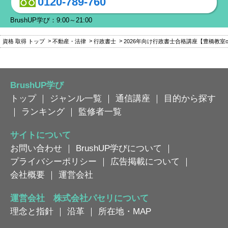
0120-789-760
BrushUP学び：9:00～21:00
資格 取得 トップ
不動産・法律
行政書士
2026年向け行政書士合格講座【豊橋教室
BrushUP学び
トップ
｜
ジャンル一覧
｜
通信講座
｜
目的から探す
｜
ランキング
｜
監修者一覧
サイトについて
お問い合わせ
｜
BrushUP学びについて
｜
プライバシーポリシー
｜
広告掲載について
｜
会社概要
｜
運営会社
運営会社 株式会社パセリについて
理念と指針
｜
沿革
｜
所在地・MAP