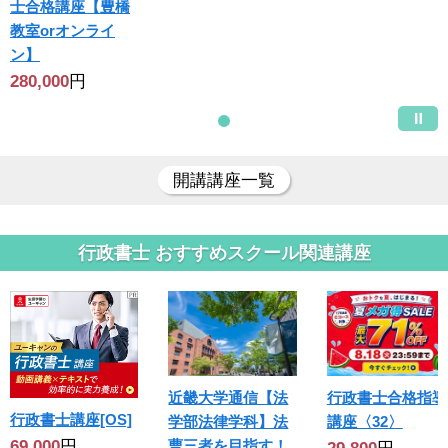
士合格講座【豊橋
教室orオンライ
ン】
280,000
円
開講講座一覧
行政書士 おすすめスクール関連講座
近畿大学通信【法
行政書士合格指導
行政書士講座[OS]
学部法律学科】法
講座〈32〉
69,000
円
曹三者を目指す！