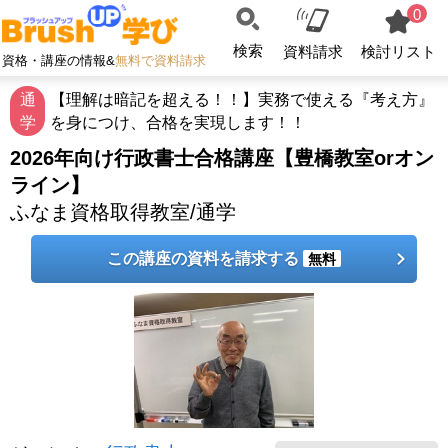
0
検索
資料請求
検討リスト
資格・講座の情報&
無料で資料請求
通
【理解は暗記を超える！！】実務で使える『考え方』
学
を身につけ、合格を実現します！！
2026年向け行政書士合格講座【豊橋教室orオン
ライン】
ふなま資格取得教室/通学
この講座の資料を請求する
無料