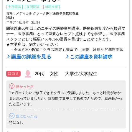
土日開講
夜間開講
就職支援
資格：メディカル クラーク(R) (医療事務技能審査
試験)
エリア：山形市（山形）
開講以来50年以上のニチイの医療事務講座。医療保険制度から接遇マ
ナー、医療事務にとって重要なレセプト点検までを学習し、医療事務
スタッフとして幅広いスキルの習得を目指すことができます。
★本講座は、魅力がいっぱい！
・全国約300教室！クラス設定も豊富で、振替、延長など無料学習
サポートも！
講座の詳細を見る
この講座を資料請求
・解説動画の視聴やWEBで閲覧できる教材も！
・一人ひとりに丁寧な就職サポート実施！
さあ、具体的に紹介します。
20代 女性 大学生/大学院生
口コミ
【ポイント１】通いやすく、続けやすい！
良かった点
●教室は全国に約300ヵ所
全国に多数展開する ...
1カ月半くらいで修了できるクラスで受講しました。もっと時間がかか
ると思っていましたが、短期間で集中して勉強できたので、結果良かっ
たと思います。
気になった点
特になし