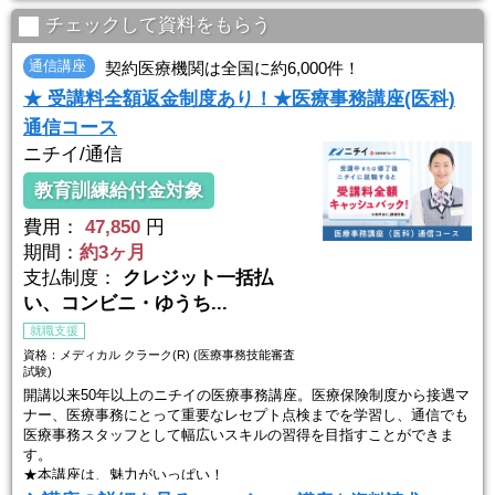
重要なポイントだけに絞ったテキストで、学習期間はもちろん、合格
までの道のりもギュッと短く！わずか４ヵ月で、ムリなく資格取得が
チェックして資料をもらう
目指せます。なるべく早く就職をしたいという方にもピッタリです。
通信講座
契約医療機関は全国に約6,000件！
添削や質問対応も充実しており、疑問を解消しながら学習を進められ
★ 受講料全額返金制度あり！★医療事務講座(医科)
るのも安心ポ ...
通信コース
ニチイ/通信
教育訓練給付金対象
費用：
47,850
円
期間：
約3ヶ月
支払制度：
クレジット一括払
い、コンビニ・ゆうち...
就職支援
資格：メディカル クラーク(R) (医療事務技能審査
試験)
開講以来50年以上のニチイの医療事務講座。医療保険制度から接遇マ
ナー、医療事務にとって重要なレセプト点検までを学習し、通信でも
医療事務スタッフとして幅広いスキルの習得を目指すことができま
す。
★本講座は、魅力がいっぱい！
・ポイント動画の視聴やWEBで閲覧できる教材も！質問もオンラ