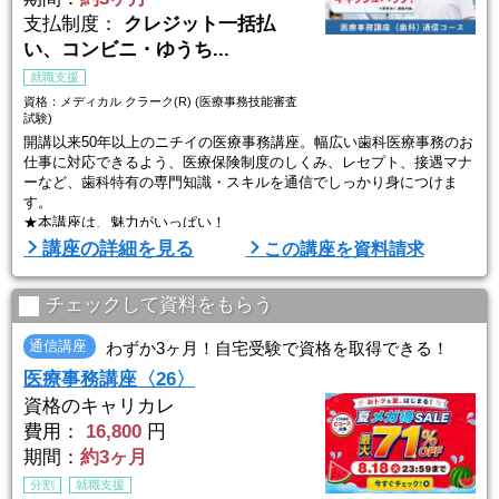
支払制度：
クレジット一括払
い、コンビニ・ゆうち...
就職支援
資格：メディカル クラーク(R) (医療事務技能審査
試験)
開講以来50年以上のニチイの医療事務講座。幅広い歯科医療事務のお
仕事に対応できるよう、医療保険制度のしくみ、レセプト、接遇マナ
ーなど、歯科特有の専門知識・スキルを通信でしっかり身につけま
す。
★本講座は、魅力がいっぱい！
・ポイント動画の視聴やWEBで閲覧できる教材も！質問もオンラ
講座の詳細を見る
この講座を資料請求
インで可能！
・復習、延長など無料学習サポートあり！
・就職サポートも実施！
チェックして資料をもらう
さあ、具体的に紹介します。
通信講座
わずか3ヶ月！自宅受験で資格を取得できる！
【ポイント１】学びやすい工夫がいっぱい！
医療事務講座〈26〉
●WEBでも閲覧できるオリジナル教材
わかりやすく、使いやす ...
資格のキャリカレ
費用：
16,800
円
期間：
約3ヶ月
分割
就職支援