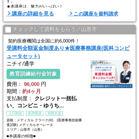
す。
★本講座は、魅力がいっぱい！
・教室は全国に多数！振替、延長など無料学習サポートも！
講座の詳細を見る
この講座を資料請求
・WEBで閲覧できる教材や、質問サポート機能も！
・就職サポートも実施！
さあ、具体的に紹介します。
チェックして資料をもらう／山形市
【ポイント１】通いやすく、続けやすい！
契約医療機関は全国に約6,000件！
●教室は全国に多数あり
受講料全額返金制度あり★医療事務講座(医科コンピ
全国に多数展開する教室の多くは駅の近くにあり、 ...
ュータセット)
ニチイ/通学
教育訓練給付金対象
費用：
96,000
円
期間：
約4ヶ月
支払制度：
クレジット一括払
い、コンビニ・ゆうち...
土日開講
夜間開講
就職支援
資格：メディカル クラーク(R) (医療事務技能審
査試験) メディカルオペレータ
エリア：山形市（山形）
■本講座の特徴■