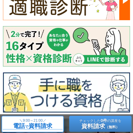
0件
＼
9:00～21:00／
チェックした
の講座を
電話
資料請求
資料請求
で
（無料）