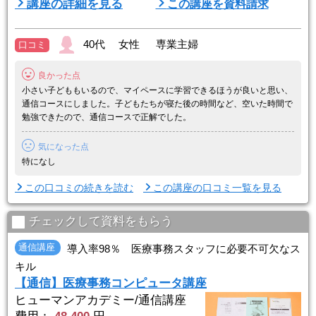
講座の詳細を見る
この講座を資料請求
インで可能！
・復習、延長など無料学習サポートあり！
・一人ひとりに丁寧な就職サポート実施！
40代 女性 専業主婦
口コミ
さあ、具体的に紹介します。
良かった点
【ポイント１】学びやすい工夫がいっぱい！
●WEBでも閲覧できるオリジナル教材
小さい子どももいるので、マイペースに学習できるほうが良いと思い、
わかり ...
通信コースにしました。子どもたちが寝た後の時間など、空いた時間で
勉強できたので、通信コースで正解でした。
気になった点
特になし
この口コミの続きを読む
この講座の口コミ一覧を見る
チェックして資料をもらう
通信講座
導入率98％ 医療事務スタッフに必要不可欠なス
キル
【通信】医療事務コンピュータ講座
ヒューマンアカデミー/通信講座