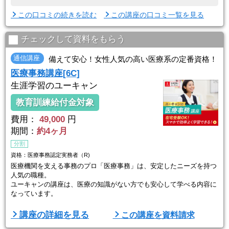
この口コミの続きを読む
この講座の口コミ一覧を見る
チェックして資料をもらう
通信講座
備えて安心！女性人気の高い医療系の定番資格！
医療事務講座[6C]
生涯学習のユーキャン
教育訓練給付金対象
費用：
49,000
円
期間：
約4ヶ月
分割
資格：医療事務認定実務者（R)
医療機関を支える事務のプロ「医療事務」は、安定したニーズを持つ
人気の職種。
ユーキャンの講座は、医療の知識がない方でも安心して学べる内容に
なっています。
診療報酬の仕組みやレセプト作成など、実務に直結するスキルを基礎
講座の詳細を見る
この講座を資料請求
から丁寧に解説。