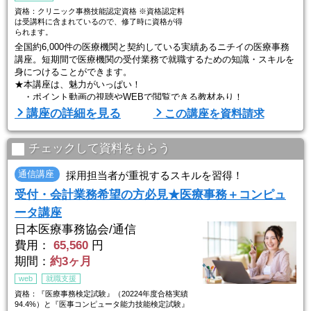
資格：クリニック事務技能認定資格 ※資格認定料
は受講料に含まれているので、修了時に資格が得
られます。
全国約6,000件の医療機関と契約している実績あるニチイの医療事務
講座。短期間で医療機関の受付業務で就職するための知識・スキルを
身につけることができます。
★本講座は、魅力がいっぱい！
・ポイント動画の視聴やWEBで閲覧できる教材あり！
・質問もオンラインで可能！
講座の詳細を見る
この講座を資料請求
・一人ひとりに丁寧な就職サポート実施！
さあ、具体的に紹介します。
チェックして資料をもらう
【ポイント１】受付業務に必要なスキルをしっかり学ぶ
●医療保険制度のしくみ、電子カルテ操作など、受付業務に必須とな
通信講座
採用担当者が重視するスキルを習得！
るポイントを押さえた学習内容。現場ですぐに ...
受付・会計業務希望の方必見★医療事務＋コンピュ
ータ講座
日本医療事務協会/通信
費用：
65,560
円
期間：
約3ヶ月
web
就職支援
資格：『医療事務検定試験』（20224年度合格実績
94.4%）と『医事コンピュータ能力技能検定試験』