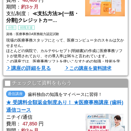
費用：
48,400
円
期間：
約3ヶ月
支払制度：
≪支払方法≫[一括・
分割]クレジットカー...
分割
就職支援
資格：医療事務OA実務能力認定試験
現場の医療事務スタッフにとって、医療コンピュータのスキルは欠か
せません。
ほとんどの病院で、カルテやレセプト(明細書)の作成に医療事務ソフ
トが使用されており、その導入率は96％と言われています。
この講座では、医療事務ソフトを使いこなすための知識・技術を学
習。すでに基本の医療事務身につけた方を対象としており、医療事務
講座の詳細を見る
この講座を資料請求
の資格をお持ちで就転職を目指す方や、実務経験をお持ちの方のスキ
ルアップにおすすめです。
チェックして資料をもらう
医療機関で実際に使われている医療事務コンピュータソフトを教育用
にアレンジした教材を使用してい ...
通信講座
歯科独自の知識をマイペースに習得！
★ 受講料全額返金制度あり！ ★医療事務講座 (歯科)
通信コース
ニチイ/通信
費用：
47,850
円
期間：
約3ヶ月