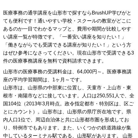
≪カリキュラムの特徴≫
医療事務の通学講座を山形市で探すならBrushUP学びがと
保険制度や接遇マナーなど、基礎から学習をスタート。難易度の高い
複合問題も含まれた問題集を繰り返し解くことで、間違いやすい算定
ても便利です！通いやすい学校・スクールの教室がどこに
ルール ...
あるのか一目でわかるマップと、費用や期間が比較しやす
い講座一覧が特徴です。「一番安い講座を知りたい！」
「働きながらでも受講できる講座が知りたい！」という方
はぜひ参考になさってください。現在山形市で受講できる3
件の医療事務講座を無料で資料請求できます。
山形市の医療事務の受講料金は、64,000円～。医療事務講
座の平均学習期間は、1ヶ月～です。
山形市は、山形県の中部東に位置し、天童市・上山市・東
根市・南陽市などに接しています。人口は250,551人で、全
国104位（2013年3月時点。政令指定都市・特別区は、区ご
とにカウント）。山形市は、山形県の県庁所在地です。県
内人口1位で、周辺自治体と共に山形都市圏を形成してお
り、特例市でもあります。また、いくつかの鉄道路線が集
中しているターミナル駅である、山形駅があります。 山形