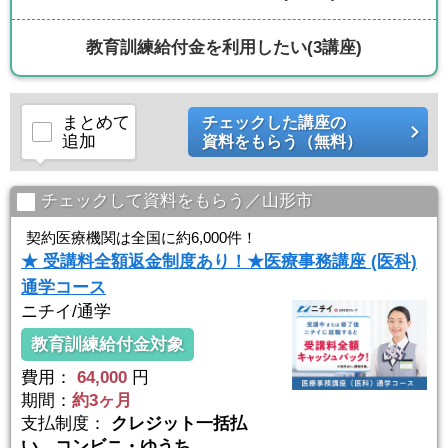
教育訓練給付金を利用したい
(3講座)
まとめて
チェックした講座の
追加
資料をもらう（無料）
チェックして資料をもらう／山形市
契約医療機関は全国に約6,000件！
★ 受講料全額返金制度あり！★医療事務講座 (医科)
通学コース
ニチイ/通学
教育訓練給付金対象
費用：
64,000
円
期間：
約3ヶ月
支払制度：
クレジット一括払
い、コンビニ・ゆうち...