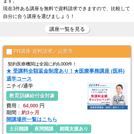
ます。
現在3件ある講座を無料で資料請求できますので、比較して
自分に合う講座を選びましょう！
講座一覧を見る
PR講座 資料請求／山形市
契約医療機関は全国に約6,000件！
★ 受講料全額返金制度あり！★医療事務講座 (医科)
通学コース
ニチイ/通学
教育訓練給付金対象
費用：
64,000
円
期間：
約3ヶ月
開講場所一覧はこちら
土日開講
夜間開講
就職支援あり