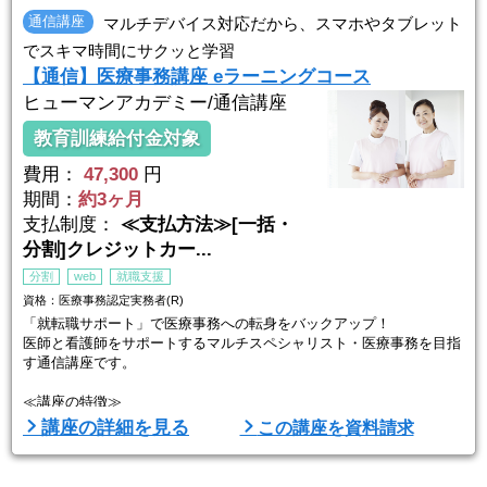
通信講座
マルチデバイス対応だから、スマホやタブレット
でスキマ時間にサクッと学習
【通信】医療事務講座 eラーニングコース
ヒューマンアカデミー/通信講座
教育訓練給付金対象
費用：
47,300
円
期間：
約3ヶ月
支払制度：
≪支払方法≫[一括・
分割]クレジットカー...
分割
web
就職支援
資格：医療事務認定実務者(R)
「就転職サポート」で医療事務への転身をバックアップ！
医師と看護師をサポートするマルチスペシャリスト・医療事務を目指
す通信講座です。
≪講座の特徴≫
全国医療福祉教育協会認定「医療事務認定実務者(R)」資格取得をめ
講座の詳細を見る
この講座を資料請求
ざせるカリキュラム。初学者目線でやさしく解説！最短3ヶ月で資格
取得が目指せます。
「資格試験は毎月開催」学習開始は今です！