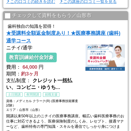
この口コミの続きを読む
この講座の口コミ一覧を見る
チェックして資料をもらう／山形市
歯科独自の知識を習得！
★受講料全額返金制度あり！★医療事務講座 (歯科)
通学コース
ニチイ/通学
教育訓練給付金対象
費用：
64,000
円
期間：
約3ヶ月
支払制度：
クレジット一括払
い、コンビニ・ゆうち...
土日開講
夜間開講
就職支援
資格：メディカル クラーク(R) (医療事務技能審査
試験）
エリア：山形市（山形）
開講以来50年以上のニチイの医療事務講座。幅広い歯科医療事務のお
仕事に対応できるよう、医療保険制度のしくみ、レセプト、接遇マナ
ーなど、歯科特有の専門知識・スキルを通信でしっかり身につけま