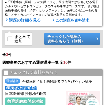
●「医療事務（医科）」の知識に加え、医療機関では必須となる電子
カルテやレセプトコンピュータのスキルを学ぶコースです。修了後は
医療事務の資格「メディカル クラーク」と、医事コンピュータの資
格「メディカルオペレータ」のW資格取得を目指せます。
講座の詳細を見る
この講座を資料請求
●IT化が進む医療機関で医療事務技能と医事システムのコンピュータ
操作能力の両方を兼ね備えたスペシャリストは即戦力となります。補
講制度もあるので、コンピュータ初心者でも安心して学べます！
まとめて
チェックした講座の
●医療事務では、医療保険制度から、レセプト点検、接 ...
追加
資料をもらう（無料）
全
3
件
医療事務のおすすめ通信講座一覧 全
10
件
チェックして資料をもらう
通信講座
合格率94.4％！未経験者でも学びやすい講座
医療事務講座通信
日本医療事務協会/通信
教育訓練給付金対象