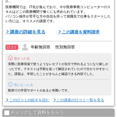
の ...
医療機関では、IT化が進んでおり、今や医療事務コンピューターのス
キルはどこの医療機関で働くにも求められています。
パソコン操作が苦手な方や自信を持って就職先で仕事をスタートした
い方には、オススメの講座です。
◆◇◆◇◆◇◆◇◆◇◆◇◆◇◆◇◆◇◆◇◆◇◆◇◆◇◆◇◆◇◆
講座の詳細を見る
この講座を資料請求
◇◆◇◆◇◆◇◆
【講座内容】
年齢無回答 性別無回答
口コミ
■医療事務講座を学んだ上で、医療事務コンピュータまでを学びま
す。
良かった点
講座で学んだことがコンピュータ上でどう処理されるのかを実際に体
験しながら知識と操作の両方のノウハウを兼ね備えたスペシャリスト
実際に医療現場で使うようなレセプトが自分で作れるようになり嬉しか
養成 ...
ったです。テキストは手順を追って解説されていたので分かりやすかっ
た。課題は、学習したことがきちんと確認できる内容でした。
気になった点
動画での学習サポートがあると有難いです。
この口コミの続きを読む
この講座の口コミ一覧を見る
チェックして資料をもらう