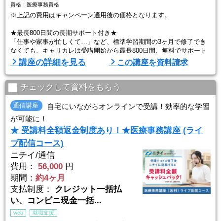
資格：医療事務資格
※上記の費用はキャンペーン適用後の価格となります。
★最長800日間の長期サポート付き★
「仕事や家事が忙しくて…」など、標準学習期間の3ヶ月で修了でき
なくても、キャリカレは受講開始から最長800日間、無料でサポート
いたします。もちろん、わずらわしい手続きは一切不要。ゆっくり勉
講座の詳細を見る
この講座を資料請求
強したい方や少しずつしか勉強できない方でも、安心して学習をお進
めいただけます。
チェックして資料をもらう
医療事務は、医療機関で受付や会計、診療報酬請求業務などを行うお
仕事。未経験でも働けますが、資格があれば、任される業務も増えて
通信講座
自宅にいながらオンラインで受講！効率的な学習
給与もUP！と ...
が可能に！
★ 受講料全額返金制度あり！★医療事務講座 (ライ
ブ配信コース)
ニチイ/通信
費用：
56,000
円
期間：
約4ヶ月
支払制度：
クレジット一括払
い、コンビニ現金一括...
web
就職支援