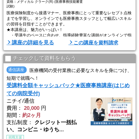
資格：メディカル クラーク(R) (医療事務技能審査
試験)
医療保険制度から接遇マナー、医療事務にとって重要なレセプト点検
までを学習し、オンラインでも医療事務スタッフとして幅広いスキル
の習得を目指すことができます。
★本講座は、魅力がいっぱい！
・受講生のペースに合わせ、指導経験豊富な講師がオンラインで指
導！
講座の詳細を見る
この講座を資料請求
・WEBで閲覧できる教材、質問機能など学習しやすい！
・一人ひとりに丁寧な就職サポート実施！
さあ、具体的に紹介します。
チェックして資料をもらう
【ポイント１】学びやすい工夫がいっぱい！
通信講座
医療機関の受付業務に必要なスキルを身につけ、
●「講義動画」は何度でも視聴可能
短期で就職へ！
授業と同様の「講義動画」をご用意。もう一度 ...
受講料全額キャッシュバック★医療事務講座(はじめ
ての病院受付)
ニチイ/通信
費用：
20,000
円
期間：
約2ヶ月
支払制度：
クレジット一括払
い、コンビニ・ゆうち...
就職支援