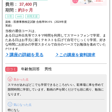
費用：
37,400
円
期間：
約3ヶ月
分割
web
就職支援
資格：医療事務検定試験 合格率94.4％（2024年度
実績）
当校の通信コースは、
ある日は外出先等でスキマ時間を利用してスマートフォンで学習、ま
たある日はお手元に届くテキストを広げて自宅でじっくり学習。好き
な時間にお好みの学習スタイルで自分のペースでお勉強を進めていた
だけます。
講座の詳細を見る
この講座を資料請求
医療事務の現場で求められる知識と技術を効率的に学びます。通勤時
やお昼休み、就寝前などのスキマ時間を活かして、いつでもどこでも
学習できるのが続けやすさの秘訣です。医療事務専門校ならではの学
年齢無回答 男性
口コミ
習・就職サポートや就業後のフォローも万全で、医療業界でのお仕事
が初めての方にも安心してご受講 ...
良かった点
スマホがあればどこでも学習できるところがいい。駐車場に車を停めて
隙間時間に学習しています。動画の声を聞くだけでも頭に残り、勉強に
なります。
気になった点
特になし