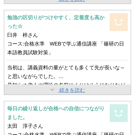
分からないところを調べるために通信講座の教材に
カバーされているだけでなく、将来現場に立った時
戻り・・・を繰り返しました。
に役立つよう、プロの指導者の視点から作られてい
勉強の区切りがつけやすく、定着度も高か
これが結局、合格までの一番の近道であったと思い
幸い、一度の受験で合格できましたが、私にとって
ます。
った☆
ます。
検定試験合格はスタートラインに過ぎません。
そのおかげで、検定試験合格の先にある自分の姿を
臼井 梓さん
これからますます自己研鑽に励み、学習者に日本語
思い描きながら、楽しんで勉強に取り組むことがで
コース:合格水準 WEBで学ぶ通信講座 「篠研の日
の楽しさを伝えられる教師になっていきたいです。
きました。
本語教員試験対策」
本当にありがとうございました！
当初は、講義資料の量がとても多くて先が長いな～
と思いながらでした。
見知らぬ偉人や理論の名前にくじけそうになりなが
おかげで、令和三年の試験では安全圏で合格するこ
続きを読む
らも、何度も何度も講義資料で説明が出てくるのを
とができました。 私は短期集中で本格的に勉強を始
見て、大事な情報がだんだん頭に入るようになりま
めたのは4カ月前でしたが、その分、一日の大半を
毎日の繰り返しが合格への自信につながり
した。資料が口語で書かれていることから頭にも入
私は現在、実際に日本語を教えていて、具体的な学
勉強に費やしていたので、その姿を見ていた家族か
ました。
りやすく、篠崎先生が実際に学生さんと接したエピ
習者さんの反応がイメージできたので理論なども頭
らは本当に頑張ったね、絶対に受かると思ってた
太田 淳子さん
ソードも印象に残っています。
に入りやすかったのだと思います。もし時間が許せ
よ、と自分のことのように喜んでもらえました。
コース:合格水準 WEBで学ぶ通信講座 「篠研の日