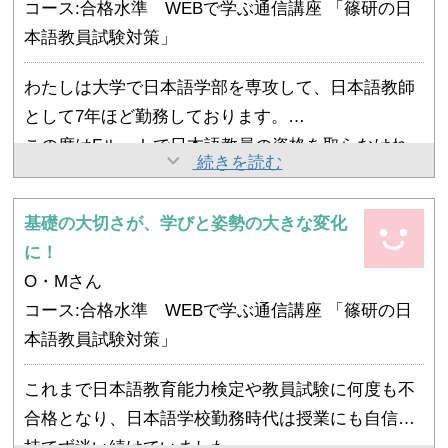
せんが、去年落ちた理由が今ははっきりわかりま
コース:合格水準 WEBで学ぶ通信講座 「篠研の日
って、現実味があり即役に立つことばかりでした。
す。基礎の勉強が不足していたのですね。
本語教員試験対策」
試験云々ではなく、教師をやっていく上で必要な情
報を、楽しく動画で勉強させて頂いた感じです。
わたしは大学で日本語学部を専攻して、日本語教師
それが試験合格につながったわけですから、ラッキ
として7年ほど勤務しております。
ーです。
この度はFルートで日本語教員の資格を取らなけれ
講座を受けて、改めて知ることが大変多く、また実
続きを読む
ばならず、重い腰をあげてようやく講座を受講いた
際に現場で教えていて、自分が疑問に思っていたこ
しました。
とや、すでに知っている知識が再確認でき、点と点
基礎の大切さが、学びと姿勢の大きな変化
す。
今後、篠研サロン教育実践部にも参加してみようか
であった知識が線でつながった感じがして、とても
に！
大学で日本語が主専攻だったので、その資格で日本
と考えております。
楽しかったです。
O・Mさん
語教師として働き始めたのですが、大学生のときは
同じ日本語学校で長く勤務しているので、使う教科
また、あやふやだった知識がしっかりと自分のもの
コース:合格水準 WEBで学ぶ通信講座 「篠研の日
まさか自分が日本語教師になるとは全く考えていな
書なども固定されており、また進度や進め方もある
になったので、自信を持って学生に教えることがで
本語教員試験対策」
かったので、恥ずかしながら、しっかりとした勉強
程度合わせないといけないので、参照枠に合わせた
きるようになりました。
は今回が初めてでした。
進め方、教え方などに大変興味があります。
これまで日本語教育能力検定や教員試験に何度も不
正直なところ「今年もし合格できなくても日本語の
大変そうだなとは思うのですが、さらなる飛躍を求
合格となり、日本語学校勤務時代は授業にも自信を
勉強が続けられるから、それでもいいかな」と思っ
めて、がんばってみたいと思っております。今後と
持てず迷い続けていました。