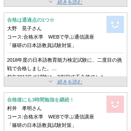
篠研の通信講座と出会ったのは３度目の挑戦の年で
続きを読む
た。
乗らないようにまた確認小テストに挑戦したりして
した。
念願の日本語教師としてのスタートラインに立てた
いました。
講義資料を読んだだけで、自分の勉強内容では太刀
合格は通過点の1つ☆
瞬間です。
現在行っている対面授業と、オンラインレッスンを
打ちできない理由が分かりました。新たな学び方に
大野 晃子さん
通して、日本語教師も最新技術を自在に操る必要性
よって、知識の点と点が繋がり、楽しさへと変化し
コース:合格水準 WEBで学ぶ通信講座
を強く感じています。
ました。
「篠研の日本語教員試験対策」
篠研の通信講座は、基礎から実践へ直結する体系的
学習者の誤用とその原因が明確になることで、自ら
な学習方法が確立されています。検定試験合格への
2018年度の日本語教育能力検定試験に、二度目の挑
の心にゆとりが生じたのは大きな発見でした。
最短ルートです。
戦で合格しました。
前年2017年の試験は、B判定で不合格でした。
一回目と二回目の大きな違いは2点あります。
続きを読む
受検を決心してから検定試験まで約8か月で、準備
1点目は、共に研鑽し合う仲間の存在です。篠研セ
不足は否めませんでした。更に今から思うと、試験
ミナーを通じて知り合った方々と、SNSでやり取り
合格後にも3時間勉強を継続！
についての知識と心構えが圧倒的に不足していたと
現在、日本語教師として勤務していますが、たくさ
し、常に情報交換をしたり、励まし合ったり、慰め
村井 孝明さん
思います。
んの先輩や仲間たちと、共に切磋琢磨し、目まぐる
合ったりしていました。これは本当に心の支えにな
コース:合格水準 WEBで学ぶ通信講座
もちろん、出題範囲は網羅して勉強していました
しく変化する業界情報をアップデートする毎日を送
りました。
「篠研の日本語教員試験対策」
し、過去問も5年分を最低3回は解きました。自分で
っています。検定試験のために努力したお陰で、得