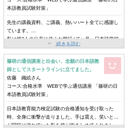
ば、ボランティアなどの手段で実際に日本語を習う
また、海外在住なので試験のために一時帰国しなけ
本語教員試験対策」
テーマごとに講義資料が区切られており、ちょうど
外国人の方と接してみることも試験勉強にとてもお
ればならず、その間の仕事をカバーしてくれた同僚
いいタイミングで勉強の区切りがつけやすく定着度
すすめです。
先生の講義資料、ご講義、熱いハート全てに感謝し
にも明るい報告ができて安心しました。
が高かったです。
ています。
全体の量が把握しやすいので先が見通せて、勉強の
そして何より、基礎知識や理論は非常に重要です。
私は娘2人の出産に伴うお世話が5ヶ月、日本語学校
けれど、篠崎先生のeラーニングと数種類の対策講
計画も立てやすかったです。
続きを読む
勉強と教える仕事を同時並行でしていましたが、そ
常勤講師勤務、奈良県人権擁護委員と奈良県青少年
座を通勤電車の中、就寝前の30分、食事の準備や洗
れがわかっていると学習者さんの反応の理由も理解
指導協議会委員のボランティア活動…と試験勉強の
濯物干しなど家事の合間に、音声又は文字として毎
また、篠崎先生が直前対策で時事ニュースの解説を
がしやすくなりますし、理屈がわかっていることで
篠研の通信講座と出会い、念願の日本語教
時間が思うように取れませんでした。
合格は私にとってスタート地点、これからは、更に
日拝聴拝読しました。
してくださったので、（実はその時点までかなり曖
発音などもより教えやすくなりました。
師としてスタートラインに立てました。
日本語教師としての幅をひろげたいです。
まだまだ理解と記憶が足りないところはありました
昧だったのですが…）技能実習と特定技能の関係な
今後も、学んだことをしっかり活かして楽しくわか
佐藤 織絵さん
これからも先生のご指導の元、日本語教師の道を歩
が、この毎日の繰り返しが、自信につながりまし
ど、しっかり理解することができて、本当に助かり
りやすい授業ができるよう、そして一人でも日本フ
コース:合格水準 WEBで学ぶ通信講座 「篠研の日
み続けます！！
た。
ました。
ァンの学習者さんの夢をかなえるお手伝いができる
本語教員試験対策」
講義資料ごとの確認の小テストは、実際の過去問よ
よう、精進していきたいと思います。
日本語教育能力検定試験の合格通知を受け取った
試験Ⅱの聴解問題を制覇できたのも勝因です。(勿論
り難しいものが多かったです。ということは、それ
時、全身に衝撃が走りました。手は震え、笑いと涙
篠崎先生の試験Ⅱ対策講座を2種類演習したお陰で
が解ければ本試験はまず問題ないだろう、と考えて
が同時に溢れていた私を娘が抱きしめてくれまし
す。)
過去問でいい点が取れるようになった頃には調子に