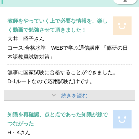
教師をやっていく上で必要な情報を、楽し
く動画で勉強させて頂きました！
大井 昭子さん
コース:合格水準 WEBで学ぶ通信講座 「篠研の日
本語教員試験対策」
無事に国家試験に合格することができました。
D-1ルートなので応用試験だけです。
昨年も受験して、５点足りず不合格だった原因がよ
続きを読む
くわからなかったので基礎試験から勉強し直した方
が良いのではないか？と相談させて頂き、webで勉
知識を再確認、点と点であった知識が線で
過去問だけで応用試験を合格した人もいたそうです
強する運びとなったことが、正解でした！
つながった
が、「今」の業界全体の状況を熟知されている篠崎
66点合格ラインに対して85点。素晴らしくはありま
H・Kさん
先生の講義は、いま日本語学校で働いている私にと