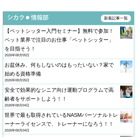
みると、新しい発見があり、得点結果には落ち込み
ながらも、勉強としては十分楽しめました。 また
「解答速報」は敢えて見ずに、自分の見識で再度挑
新着記事一覧
戦。（ただし篠崎先生の記述問題・模範解答だけ
【ペットシッター入門セミナー】無料で参加！
は、一語一句しっかりと考察させていただきまし
ペット業界で注目のお仕事「ペットシッター」
た。）
を目指そう！
2026年08月05日
12月26日、合格通知が送ってきました。 そこで主催
お盆休み、何もしないのはもったいない？家で
者側の「公式解答」と照らし合わせ、改めて自己採
始める資格準備
点をしてみましたが、試験当日、迷いながらも答案
2026年08月05日
した箇所が大幅に的中していたのが驚きでした。
安全で効果的なシニア向け運動プログラムで高
齢者をサポートしよう！！
2026年08月04日
世界で最も取得されているNASMパーソナルトレ
ーナーライセンスで、トレーナーになろう！！
2026年08月04日