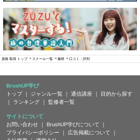
資格 取得 トップ
スクール一覧
篠研
口コミ・評判
BrushUP学び
トップ
｜
ジャンル一覧
｜
通信講座
｜
目的から探す
｜
ランキング
｜
監修者一覧
サイトについて
お問い合わせ
｜
BrushUP学びについて
｜
プライバシーポリシー
｜
広告掲載について
｜