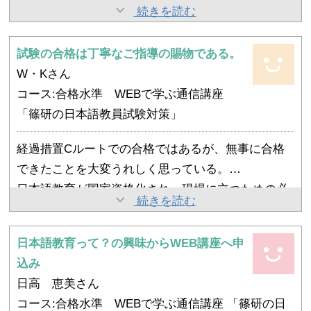
ていました。
試験勉強を通して、自分がいかに表面的な理解で教
続きを読む
もどうぞよろしくお願いいたしま
しかし篠研様の講座やセミナー、そして篠崎先生、
えていたかに気づけたことは、私にとってとても大
佐藤先生から教えていただいた基礎の大切さが、私
それぐらい楽しい９か月でした。
きな収穫でした。
試験の合格は丁寧なご指導の賜物である。
の学びと姿勢を大きく変えました。
私の合格は本当にたくさんの人に出会い支えて頂い
講座での学びや温かい支えがなければ、今回の合格
W・Kさん
たお陰です。
は決して得られなかったと思います。
コース:合格水準 WEBで学ぶ通信講座
その中の大きな出会いが篠研の皆様との出会いであ
この合格を新たなスタートとして、さらに研鑽を重
「篠研の日本語教員試験対策」
り、心から感謝の気持ちでいっぱいです。
ねていきたいと思っております。
今後ともどうぞよろしくお願いいたします。
経過措置Cルートでの合格ではあるが、無事に合格
できたことを大変うれしく思っている。
日本語教育が国家資格化され、現場に立つための必
篠研で学び始めて二年、本試験の合格は丁寧なご指
続きを読む
須条件となる中、合否は非常にきわどいラインであ
導の賜物であり、感謝の気持ちでいっぱいである。
り、結果を知ったときの安堵感は計り知れなかっ
また、大きな進歩として、取り組む課題への集中力
日本語教育って？の興味からWEB講座へ申
た。この合格により、日本語教育のフィールドで外
仕事を理由に学習が不十分であった点を反省しつ
が欠如している自身に気づき、その点に意識的に注
込み
国籍の方々と関われる仕事の機会を今後もつなげて
つ、今回の合格を励みに、今後も学びを積み重ねて
意を向けられるようになったことが挙げられる。
日高 恵美さん
いけることに、大きな喜びを感じている。
いきたい。
コース:合格水準 WEBで学ぶ通信講座 「篠研の日