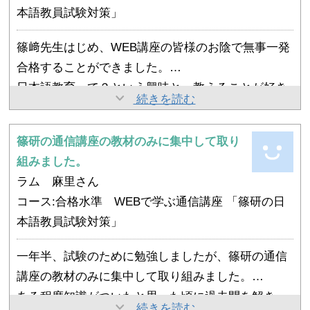
本語教員試験対策」
篠﨑先生はじめ、WEB講座の皆様のお陰で無事一発
合格することができました。
日本語教育って？という興味と、教えることが好き
篠﨑先生のご指導のもと、言われるままに素直に地
続きを読む
だったのでこのWEB講座に迷わず申込みました。と
道に開けても暮れてもパソコンを開きノートにひた
ころが最初はちんぷんかんぷんで奥が深く、範囲も
すら書きました。手から入ったものは手から出てい
篠研の通信講座の教材のみに集中して取り
広く驚きました。
本当に毎日、楽しんで勉強し、 途中からオンライン
くと学生の頃から信じていましたので、おそらく10
組みました。
講師として実践でも生徒さんから学びながら今日に
00時間以上は勉強していたと思います。WEB講座は
ラム 麻里さん
至ります。
8巡はしました。
コース:合格水準 WEBで学ぶ通信講座 「篠研の日
篠﨑先生、皆様、お世話になりました。ありがとう
最後の方はチェックとテストを繰り返してました
本語教員試験対策」
ございました。
が… 過去問7年分を5回しました。一番苦手とした、
一年半、試験のために勉強しましたが、篠研の通信
試験Ⅱも最後の最後でコツが分かり、試験では8割
講座の教材のみに集中して取り組みました。
以上のできでした。セミナーにも積極的に参加し、
ある程度知識がついたと思った頃に過去問を解き、
WEB講座の仲間と励みました。
篠研の学習資料は、検定試験の出題範囲がしっかり
続きを読む