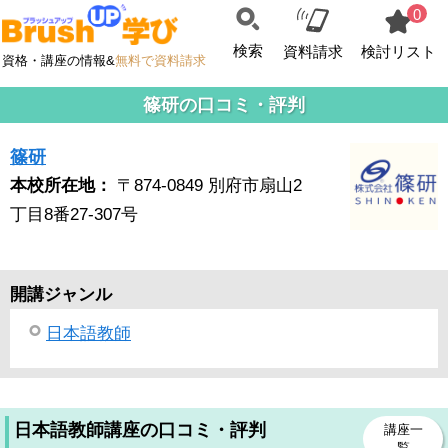
0
検索
資料請求
検討リスト
資格・講座の情報&
無料で資料請求
篠研の口コミ・評判
篠研
本校所在地：
〒874-0849 別府市扇山2
丁目8番27-307号
開講ジャンル
日本語教師
日本語教師講座の口コミ・評判
講座一
覧