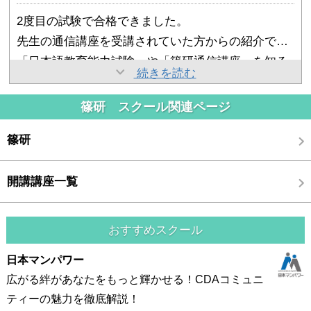
は、これぐらいやれば合格できるかもなどと甘い期
たものの一つです。
2度目の試験で合格できました。
2点目は、自分自身が覚悟を決めて、背水の陣で臨
待をしていましたが、結局は表面的な知識でしかな
先生の通信講座を受講されていた方からの紹介で、
んだことです。いろんな方の合格談を聞くと、特別
かったのだと思います。
合格は、最終目的ではなく、通過点の一つです。あ
「日本語教育能力試験」や「篠研通信講座」を知る
な努力をしなくても難なく合格される方もいらっし
１回目の本番試験（令和元年）はB判定で不合格で
続きを読む
の時に頑張った経験があるからこそ、今の自分がい
ことができました。
ゃいますが、私はそんなタイプでは全くなく、何事
した。 2回目、試験開始から慎重に問題文を読んで
るのだと心から思います。
「合格するためには1000時間の勉強が必要」と先生
も全力で努力して、やっと目標達成するという不器
篠研 スクール関連ページ
解いていましたが、気が付くと取り返しのつかない
がおっしゃってましたので、少なくとも1日3時間続
合格してから数日経ちますが、手持ちの問題集や参
用な質なのです。ですから、わずか2か月でした
くらい大幅に時間を消費してしまい、その結果問題
篠研
けてみようと決意し、ここ2年間以上は篠研セミナ
考書の未消化部分のおさらい、それに自分のルーズ
が、試験準備に集中するがあったことの意味は大き
Ⅰは10問くらいが手つかず、山勘頼りになりまし
ーと本番試験の併せて3日以外、一日も欠かさず続
リーフノート、資料整理にあと半年くらいかかりそ
かったと思います。
た。 手応えどころか敗北感いっぱいで、試験は終わ
開講講座一覧
けることができました。
うで、いまだに3時間勉強は続けています。
りました。
「合格したのにまだ続けているの？」と家族には呆
れられていますが、せっかく篠崎先生に教えていた
おすすめスクール
合否発表後からのリスタートも大変なので、試験翌
だいたて習慣化した今のやり方を、これからも続け
日から来年に向けて再び3時間勉強を開始。問題Ⅰ
日本マンパワー
たいと思っています。
と問題Ⅲの１８０問をおさらいしてみました。
広がる絆があなたをもっと輝かせる！CDAコミュニ
篠崎先生、ほんとうにありがとうございました。
試験本番中に解けなかった問題に改めて取り組んで
ティーの魅力を徹底解説！