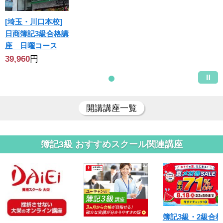
[埼玉・川口本校]
日商簿記3級合格講
座 日曜コース
39,960
円
開講講座一覧
簿記3級 おすすめスクール関連講座
簿記3級・2級合格