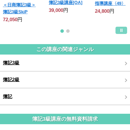
簿記3級講座[OA]
指導講座〈49〉
＜日商簿記3級＞
39,000
円
24,800
円
簿記3級SkiP
72,050
円
この講座の関連ジャンル
簿記3級
簿記2級
簿記
簿記3級講座の無料資料請求