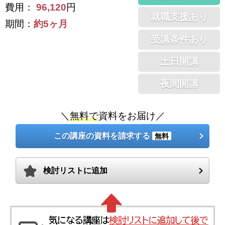
費用：
96,120
円
就職支援あり
期間：
約5ヶ月
受講条件あり
土日開講
夜間開講
＼
無料で
資料をお届け／
この講座の資料を請求する
無料
検討リストに追加