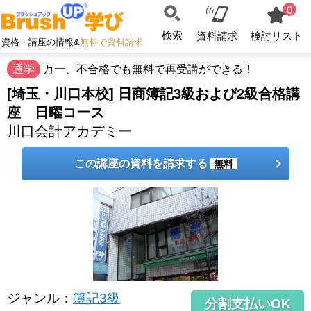
0
検索
資料請求
検討リスト
資格・講座の情報&
無料で資料請求
通学
万一、不合格でも無料で再受講ができる！
[埼玉・川口本校] 日商簿記3級および2級合格講
座 日曜コース
川口会計アカデミー
この講座の資料を請求する
無料
ジャンル
：
簿記3級
分割支払いOK