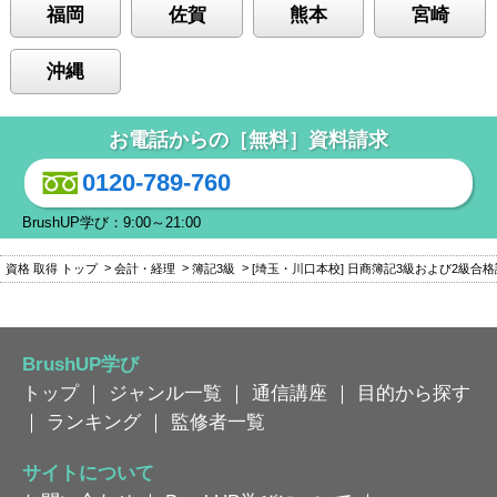
福岡
佐賀
熊本
宮崎
沖縄
お電話からの［無料］資料請求
0120-789-760
BrushUP学び：9:00～21:00
資格 取得 トップ
会計・経理
簿記3級
[埼玉・川口本校] 日商簿記3級および2級合
BrushUP学び
トップ
｜
ジャンル一覧
｜
通信講座
｜
目的から探す
｜
ランキング
｜
監修者一覧
サイトについて