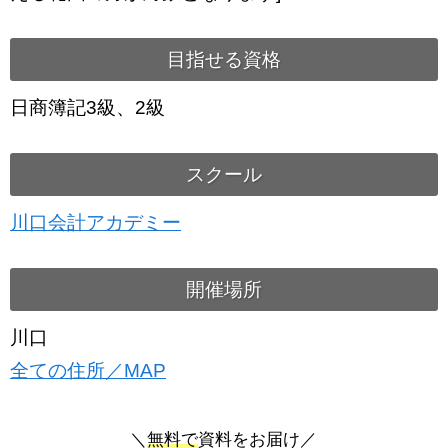
目指せる資格
日商簿記3級、2級
スクール
川口会計アカデミー
開催場所
川口
全ての住所／MAP
＼
無料で
資料をお届け／