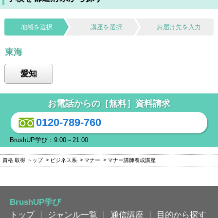
地域を選択
講座を選択
お届け先を入力
東海
愛知
お電話からの［無料］資料請求
0120-789-760
BrushUP学び：9:00～21:00
資格 取得 トップ
ビジネス系
マナー
マナー講師養成講座
BrushUP学び
トップ
｜
ジャンル一覧
｜
通信講座
｜
目的から探す