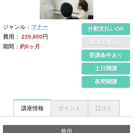
ジャンル
：
マナー
分割支払いOK
費用：
239,800
円
就職支援あり
期間：
約0ヶ月
受講条件あり
土日開講
夜間開講
講座情報
ポイント
口コミ
費用