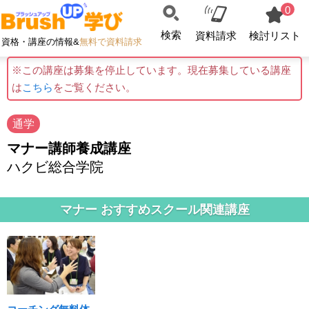
0
検索
資料請求
検討リスト
資格・講座の情報&
無料で資料請求
※この講座は募集を停止しています。現在募集している講座
は
こちら
をご覧ください。
通学
マナー講師養成講座
ハクビ総合学院
マナー おすすめスクール関連講座