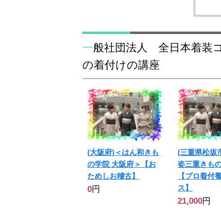
一般社団法人 全日本着装コンサルタント協会
の着付けの講座
(大阪府)＜はん和きも
(三重県松坂
の学院 大阪府＞【お
姿三重きも
ためしお稽古】
【プロ着付
ス】
0
円
21,000
円