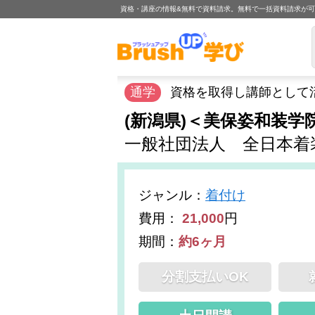
資格・講座の情報&無料で資料請求。無料で一括資料請求が
通学
資格を取得し講師として
(新潟県)＜美保姿和装
一般社団法人 全日本着
ジャンル
：
着付け
費用：
21,000
円
期間：
約6ヶ月
分割支払いOK