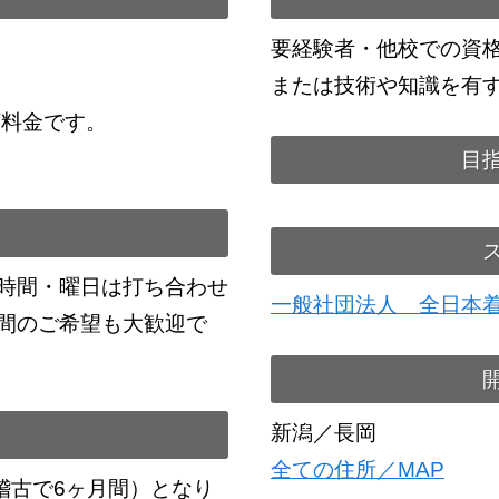
要経験者・他校での資
または技術や知識を有
額料金です。
目
時間・曜日は打ち合わせ
一般社団法人 全日本
間のご希望も大歓迎で
新潟／長岡
全ての住所／MAP
稽古で6ヶ月間）となり