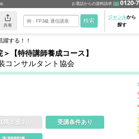
0120-7
お電話からの資料請求
可能
ジャンル
から
探す
共有
活躍する！！
学院＞【特待講師養成コース】
装コンサルタント協会
就職支援あり
受講条件あり