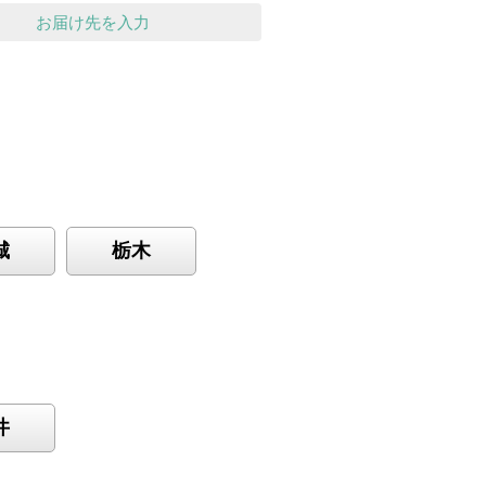
お届け先を入力
城
栃木
井