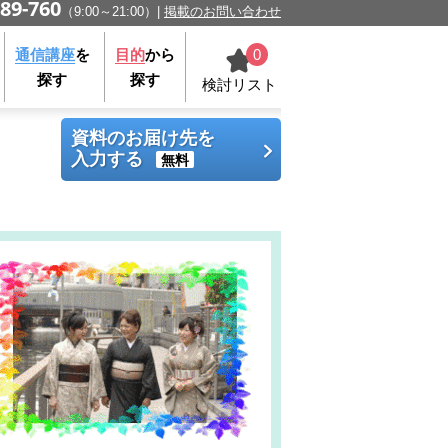
89-760
（9:00～21:00）
掲載のお問い合わせ
0
通信講座
を
目的
から
探す
探す
検討リスト
資料のお届け先を
入力する
無料