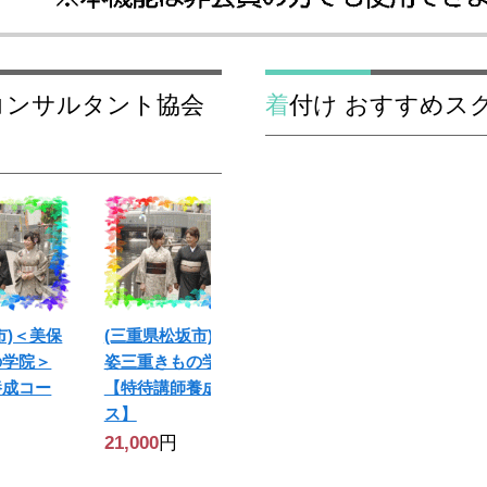
着付け おすすめス
市)＜美保
(三重県松坂市)＜美保
(三重県松坂市)＜美保
の学院＞
姿三重きもの学院＞
姿三重きもの学院＞
養成コー
【特待講師養成コー
【おためしお稽古】
ス】
0
円
21,000
円