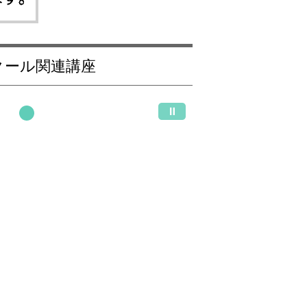
クール関連講座
(和歌山県)＜さくらき
(和歌山県)＜さくらき
(和歌山県
もの着付学院＞【おた
もの着付学院＞【特待
もの着付
めしお稽古】
講師養成コース】
着付養成
0
円
21,000
円
21,000