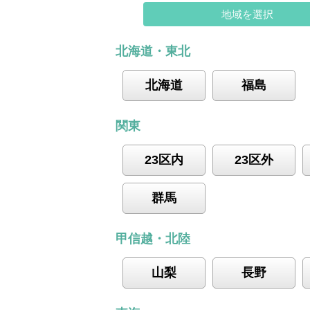
地域を選択
北海道・東北
北海道
福島
関東
23区内
23区外
群馬
甲信越・北陸
山梨
長野