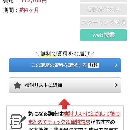
費用：
172,700
円
受講条件あり
期間：
約4ヶ月
スクーリング必須
web授業
＼
無料で
資料をお届け／
この講座の資料を請求する
無料
検討リストに追加