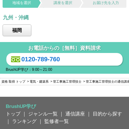
地域を選択
講座を選択
お届け先を入力
九州・沖縄
福岡
お電話からの［無料］資料請求
0120-789-760
BrushUP学び：9:00～21:00
資格 取得 トップ
電気・建築系
管工事施工管理技士
管工事施工管理技士の通信講
BrushUP学び
トップ
｜
ジャンル一覧
｜
通信講座
｜
目的から探す
｜
ランキング
｜
監修者一覧