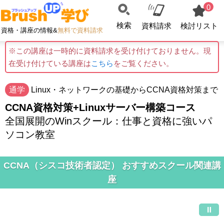
0
検索
資料請求
検討リスト
資格・講座の情報&
無料で資料請求
※この講座は一時的に資料請求を受け付けておりません。現
在受け付けている講座は
こちら
をご覧ください。
通学
Linux・ネットワークの基礎からCCNA資格対策まで
CCNA資格対策+Linuxサーバー構築コース
全国展開のWinスクール：仕事と資格に強いパ
ソコン教室
CCNA（シスコ技術者認定） おすすめスクール関連講
座