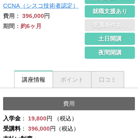
CCNA（シスコ技術者認定）
就職支援あり
費用：
396,000
円
受講条件あり
期間：
約6ヶ月
土日開講
夜間開講
講座情報
ポイント
口コミ
費用
入学金
：
19,800
円 （税込）
受講料
：
396,000
円（税込）