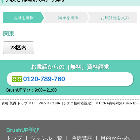
地域を選択
講座を選択
お届け先を入力
関東
23区内
お電話からの［無料］資料請求
0120-789-760
BrushUP学び：9:00～21:00
資格 取得 トップ
IT・Web
CCNA（シスコ技術者認定）
CCNA資格対策+Linux
BrushUP学び
トップ
｜
ジャンル一覧
｜
通信講座
｜
目的から探す