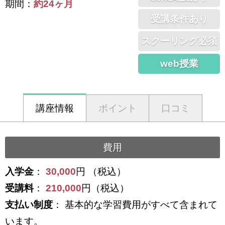
期間：
約24ヶ月
受講条件あり
スクーリング必須
web授業
講座情報
ポイント
口コミ
費用
入学金
：
30,000
円 （税込）
受講料
：
210,000
円（税込）
支払い制度
： 基本的な学習費用がすべて含まれて
います。