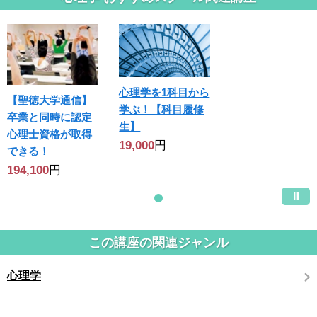
心理学を1科目から
【聖徳大学通信】
学ぶ！【科目履修
卒業と同時に認定
生】
心理士資格が取得
19,000
円
できる！
194,100
円
この講座の関連ジャンル
心理学