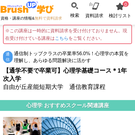
0
検索
資料請求
検討リスト
資格・講座の情報&
無料で資料請求
※この講座は一時的に資料請求を受け付けておりません。現
在受け付けている講座は
こちら
をご覧ください。
通信制トップクラスの卒業率56.0%！心理学の本質を
通
信
理解し、あらゆる問題解決に活かす
【通学不要で卒業可】心理学基礎コース＊1年
次入学
自由が丘産能短期大学 通信教育課程
心理学 おすすめスクール関連講座