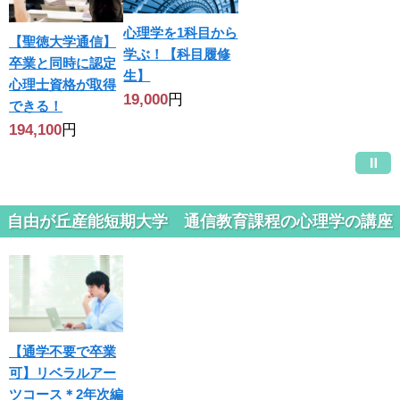
心理学を1科目から
【聖徳大学通信】
学ぶ！【科目履修
卒業と同時に認定
生】
心理士資格が取得
19,000
円
できる！
194,100
円
自由が丘産能短期大学 通信教育課程の心理学の講座
【通学不要で卒業
可】リベラルアー
ツコース＊2年次編