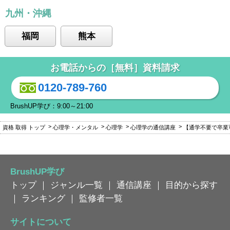
九州・沖縄
福岡
熊本
お電話からの［無料］資料請求
0120-789-760
BrushUP学び：9:00～21:00
資格 取得 トップ
心理学・メンタル
心理学
心理学の通信講座
【通学不要で卒業
BrushUP学び
トップ
｜
ジャンル一覧
｜
通信講座
｜
目的から探す
｜
ランキング
｜
監修者一覧
サイトについて