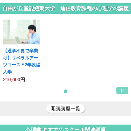
自由が丘産能短期大学 通信教育課程の心理学の講座
【通学不要で卒業
可】リベラルアー
ツコース＊2年次編
入学
210,000
円
開講講座一覧
心理学 おすすめスクール関連講座