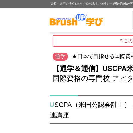
資格・講座の情報&無料で資料請求。無料で一括資料請求が
※この
通学
★日本で目指せる国際資格★
【通学＆通信】USCP
国際資格の専門校 アビタ
USCPA（米国公認会計士） おすすめスクール関
連講座