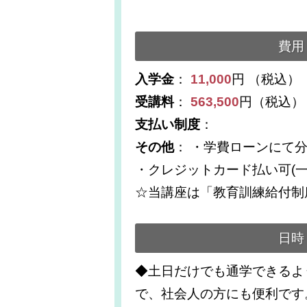
費用
入学金
：
11,000
円 （税込）
受講料
：
563,500
円（税込）
支払い制度
：
その他
： ・学費ローンにて
・クレジットカード払い可(一
☆当講座は「教育訓練給付制
日時
◆土日だけでも通学できるよ
で、社会人の方にも便利です