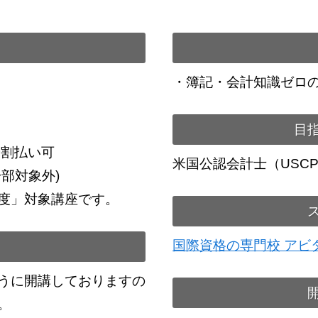
・簿記・会計知識ゼロ
目
分割払い可
米国公認会計士（USCP
部対象外)
度」対象講座です。
国際資格の専門校 アビ
うに開講しておりますの
。