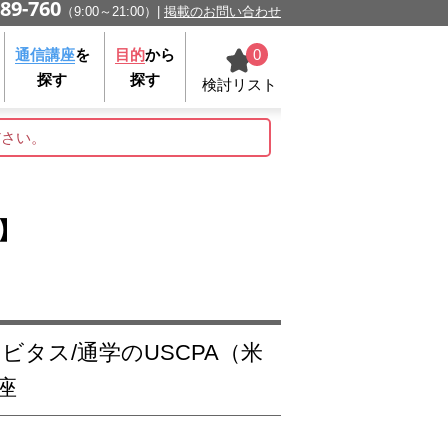
89-760
（9:00～21:00）
掲載のお問い合わせ
0
通信講座
を
目的
から
探す
探す
検討リスト
ださい。
】
座