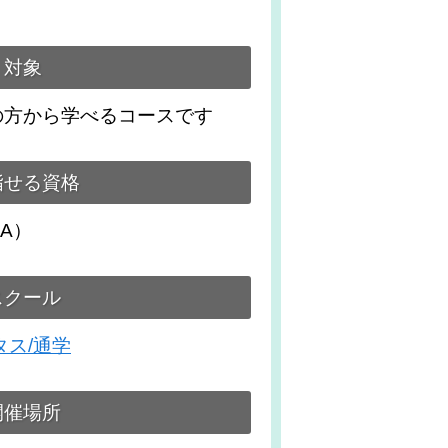
対象
の方から学べるコースです
指せる資格
A）
スクール
タス/通学
開催場所