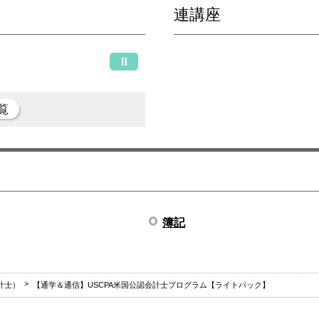
連講座
覧
簿記
計士）
【通学＆通信】USCPA米国公認会計士プログラム【ライトパック】