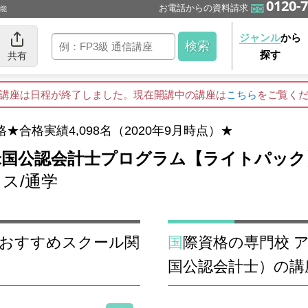
0120-7
お電話からの資料請求
可能
ジャンル
から
探す
共有
講座は日程が終了しました。現在開講中の講座は
こちら
をご覧く
合格実績4,098名（2020年9月時点）★
A米国公認会計士プログラム【ライトパック
ス/通学
国際資格の専門校 アビタス/通学のUSCPA（米
国公認会計士）の講