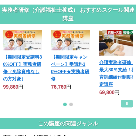
実務者研修（介護福祉士養成） おすすめスクール関連
講座
【期間限定受講料3
【期間限定キャン
介護実務者研修 
0%OFF】実務者研
ペーン】受講料3
最大80％支給！教
修（免除資格なし
0%OFF★実務者研
育訓練給付制度指
の方対象）
修
定講座
99,869
円
76,769
円
69,800
円
この講座の関連ジャンル