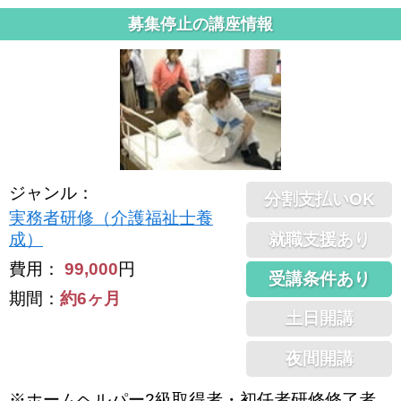
募集停止の講座情報
ジャンル
：
分割支払いOK
実務者研修（介護福祉士養
就職支援あり
成）
費用：
99,000
円
受講条件あり
期間：
約6ヶ月
土日開講
夜間開講
※ホームヘルパー2級取得者・初任者研修修了者