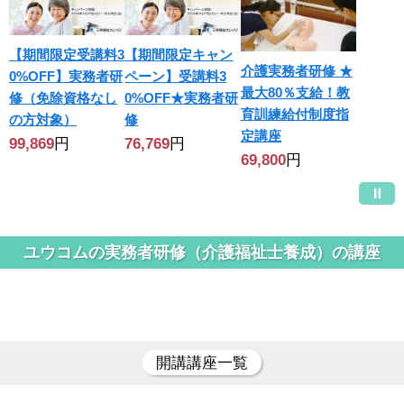
【期間限定受講料3
【期間限定キャン
介護実務者研修 ★
0%OFF】実務者研
ペーン】受講料3
最大80％支給！教
修（免除資格なし
0%OFF★実務者研
育訓練給付制度指
の方対象）
修
定講座
99,869
円
76,769
円
69,800
円
ユウコムの実務者研修（介護福祉士養成）の講座
開講講座一覧