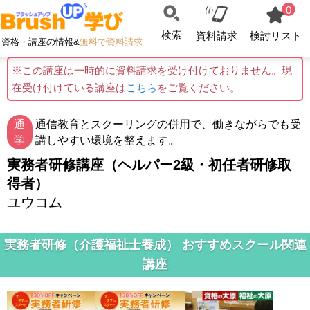
0
検索
資料請求
検討リスト
資格・講座の情報&
無料で資料請求
※この講座は一時的に資料請求を受け付けておりません。現
在受け付けている講座は
こちら
をご覧ください。
通
通信教育とスクーリングの併用で、働きながらでも受
学
講しやすい環境を整えます。
実務者研修講座（ヘルパー2級・初任者研修取
得者）
ユウコム
実務者研修（介護福祉士養成） おすすめスクール関連
講座