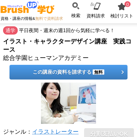
0
検索
資料請求
検討リスト
資格・講座の情報&
無料で資料請求
通学
平日夜間・週末の週1回から気軽に学べる！
イラスト・キャラクターデザイン講座 実践コ
ース
総合学園ヒューマンアカデミー
この講座の資料を請求する
無料
ジャンル
：
イラストレーター
分割支払いOK