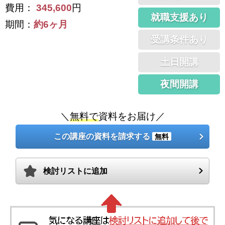
費用：
345,600
円
就職支援あり
期間：
約6ヶ月
受講条件あり
土日開講
夜間開講
＼
無料で
資料をお届け／
この講座の資料を請求する
無料
検討リストに追加