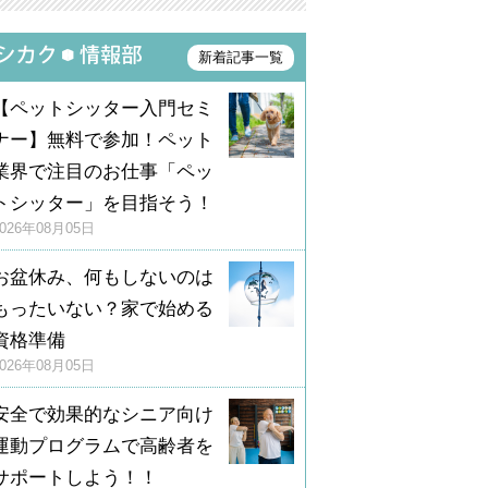
新着記事一覧
【ペットシッター入門セミ
ナー】無料で参加！ペット
業界で注目のお仕事「ペッ
トシッター」を目指そう！
2026年08月05日
お盆休み、何もしないのは
もったいない？家で始める
資格準備
2026年08月05日
安全で効果的なシニア向け
運動プログラムで高齢者を
サポートしよう！！