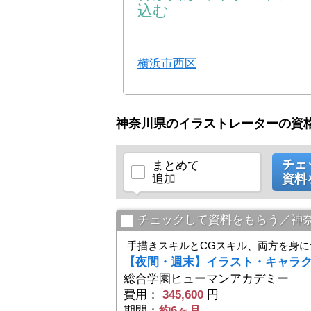
込む
横浜市西区
神奈川県のイラストレーターの資
チェ
まとめて
追加
資料
チェックして資料をもらう／神
手描きスキルとCGスキル、両方を身
【夜間・週末】イラスト・キャラ
総合学園ヒューマンアカデミー
費用：
345,600
円
期間：
約6ヶ月