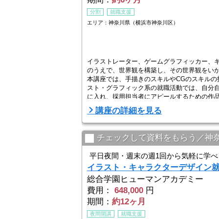
分割
就職支援
エリア：神奈川県（横浜市神奈川区）
イラストレーター、ゲームグラフィッカー、キ
のうえで、世界観を構築し、その世界観をい
本講座では、手描きのスキルやCGのスキル
スト・グラフィック系の就職活動では、自分
に入れ、採用担当者にアピールするための作
講座の詳細を見る
チェックして資料をもらう／神
平日夜間・週末の週1回から気軽に学べ
イラスト・キャラクターデザイン
総合学園ヒューマンアカデミー
費用：
648,000
円
期間：
約12ヶ月
夜間開講
就職支援