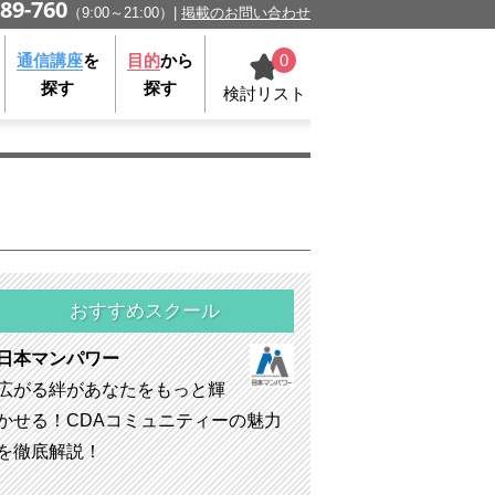
89-760
（9:00～21:00）
掲載のお問い合わせ
0
通信講座
を
目的
から
探す
探す
検討リスト
おすすめスクール
日本マンパワー
広がる絆があなたをもっと輝
かせる！CDAコミュニティーの魅力
を徹底解説！