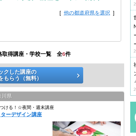
[
他の都道府県を選択
]
格取得講座・学校一覧 全
6
件
ックした講座の
をもらう（無料）
奈川県
につける！☆夜間・週末講座
クターデザイン講座