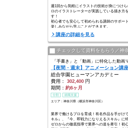
週1回から気軽にイラストの技術が身につけら
ロのイラストレーターが実践している描き方
す！
初心者でも安心して初められる講師のサポー
楽しみながら学ぶことができます。
講座の詳細を見る
チェックして資料をもらう／神
「手書き」と「動画」に特化した動画
【夜間・週末】アニメーション講
総合学園ヒューマンアカデミー
費用：
302,400
円
期間：
約6ヶ月
分割
就職支援
エリア：神奈川県（横浜市神奈川区）
業界で働けるプロを育成！有名作品を手がけ
キル』、『今、即戦力になりえるスキル』に
ゼロからの徹底指導で業界への道を牽引！初