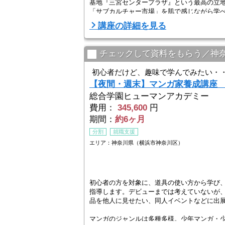
基地『三宮センタープラザ』という最高の立
「サブカルチャー市場」を肌で感じながら学べ
講座の詳細を見る
チェックして資料をもらう／神
初心者だけど、趣味で学んでみたい・
【夜間・週末】マンガ家養成講
総合学園ヒューマンアカデミー
費用：
345,600
円
期間：
約6ヶ月
分割
就職支援
エリア：神奈川県（横浜市神奈川区）
初心者の方を対象に、道具の使い方から学び
指導します。デビューまでは考えていないが
品を他人に見せたい、同人イベントなどに出
マンガのジャンルは多種多様。少年マンガ・