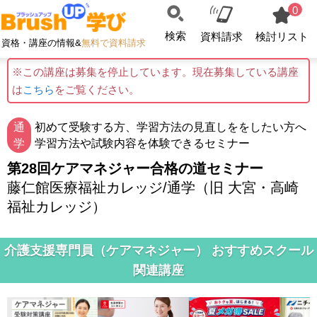
0
検索
資料請求
検討リスト
資格・講座の情報&
無料で資料請求
※この講座は募集を停止しています。現在募集している講座
は
こちら
をご覧ください。
通
初めて受験する方、学習方法の見直しををしたい方へ
学
学習方法や試験内容を体験できるセミナー
第28回ケアマネジャー合格の道セミナー
藤仁館医療福祉カレッジ/通学（旧 大宮・高崎
福祉カレッジ）
介護支援専門員（ケアマネジャー） おすすめスクール
関連講座