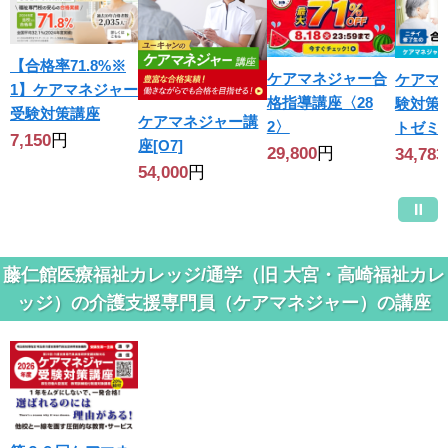
【合格率71.8%※
ケアマネジャー合
ケアマ
1】ケアマネジャー
格指導講座〈28
験対策
受験対策講座
ケアマネジャー講
2〉
トゼミ
7,150
円
座[O7]
29,800
円
34,783
54,000
円
藤仁館医療福祉カレッジ/通学（旧 大宮・高崎福祉カレ
ッジ）の介護支援専門員（ケアマネジャー）の講座