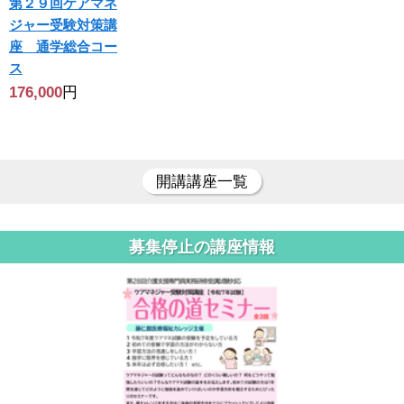
第２９回ケアマネ
ジャー受験対策講
座 通学総合コー
ス
176,000
円
開講講座一覧
募集停止の講座情報