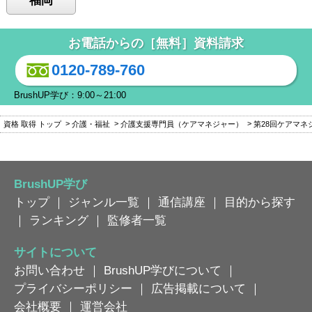
福岡
お電話からの［無料］資料請求
0120-789-760
BrushUP学び：9:00～21:00
資格 取得 トップ
介護・福祉
介護支援専門員（ケアマネジャー）
第28回ケアマネ
BrushUP学び
トップ
｜
ジャンル一覧
｜
通信講座
｜
目的から探す
｜
ランキング
｜
監修者一覧
サイトについて
お問い合わせ
｜
BrushUP学びについて
｜
プライバシーポリシー
｜
広告掲載について
｜
会社概要
｜
運営会社