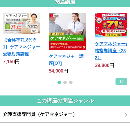
関連講座
【合格率71.8%※
ケアマネジャー合
1】ケアマネジャー
格指導講座〈28
受験対策講座
ケアマネジャー講
2〉
7,150
円
座[O7]
29,800
円
54,000
円
この講座の関連ジャンル
介護支援専門員（ケアマネジャー）