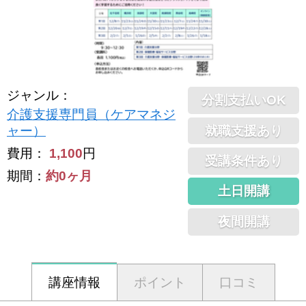
ジャンル
：
分割支払いOK
介護支援専門員（ケアマネジ
就職支援あり
ャー）
費用：
1,100
円
受講条件あり
期間：
約0ヶ月
土日開講
夜間開講
講座情報
ポイント
口コミ