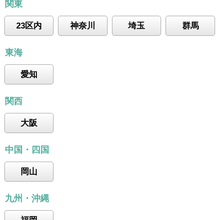
関東
23区内
神奈川
埼玉
群馬
東海
愛知
関西
大阪
中国・四国
岡山
九州・沖縄