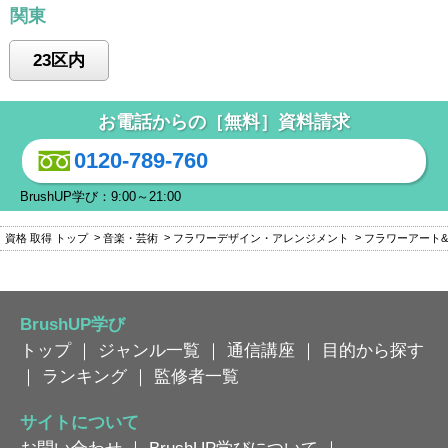
関東
23区内
お電話からの［無料］資料請求
0120-789-760
BrushUP学び：9:00～21:00
資格 取得 トップ
音楽・芸術
フラワーデザイン・アレンジメント
フラワーアート
BrushUP学び
トップ
｜
ジャンル一覧
｜
通信講座
｜
目的から探す
｜
ランキング
｜
監修者一覧
サイトについて