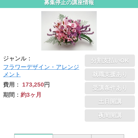
募集停止の講座情報
ジャンル
：
分割支払いOK
フラワーデザイン・アレンジ
就職支援あり
メント
費用：
173,250
円
受講条件あり
期間：
約3ヶ月
土日開講
夜間開講