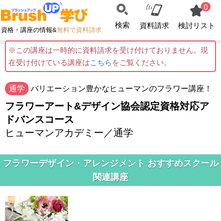
0
検索
資料請求
検討リスト
資格・講座の情報&
無料で資料請求
※この講座は一時的に資料請求を受け付けておりません。現
在受け付けている講座は
こちら
をご覧ください。
通学
バリエーション豊かなヒューマンのフラワー講座！
フラワーアート&デザイン協会認定資格対応ア
ドバンスコース
ヒューマンアカデミー／通学
フラワーデザイン・アレンジメント おすすめスクール
関連講座