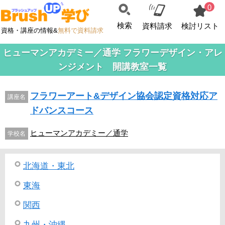
0
検索
資料請求
検討リスト
資格・講座の情報&
無料で資料請求
ヒューマンアカデミー／通学 フラワーデザイン・アレ
ンジメント 開講教室一覧
フラワーアート&デザイン協会認定資格対応ア
講座名
ドバンスコース
ヒューマンアカデミー／通学
学校名
北海道・東北
東海
関西
九州・沖縄