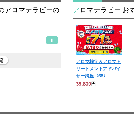
アロマテラピー 
覧
アロマ検定＆アロマト
リートメントアドバイ
ザー講座〈68〉
39,800
円