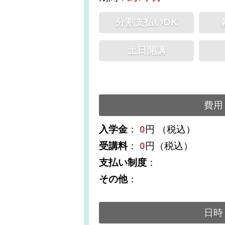
分割支払いOK
土日開講
費用
入学金
：
0
円 （税込）
受講料
：
0
円（税込）
支払い制度
：
その他
：
日時