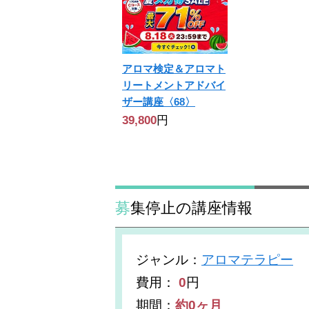
アロマ検定＆アロマト
リートメントアドバイ
ザー講座〈68〉
39,800
円
募集停止の講座情報
ジャンル
：
アロマテラピー
費用：
0
円
期間：
約0ヶ月