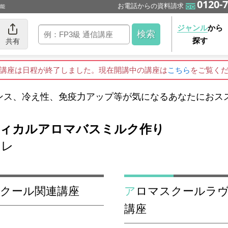
0120-7
お電話からの資料請求
可能
ジャンル
から
探す
共有
講座は日程が終了しました。現在開講中の講座は
こちら
をご覧く
ンス、冷え性、免疫力アップ等が気になるあなたにおス
ディカルアロマバスミルク作り
ーレ
スクール関連講座
アロマスクールラヴァーレのアロマテラピーの
講座