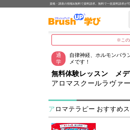
資格・講座の情報&無料で資料請求。無料で一括資料請求が
※この
通
自律神経、ホルモンバラ
学
メです！
無料体験レッスン メ
アロマスクールラヴァ
アロマテラピー おすすめ