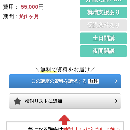
費用：
55,000
円
就職支援あり
期間：
約1ヶ月
受講条件あり
土日開講
夜間開講
＼
無料で
資料をお届け／
この講座の資料を請求する
無料
検討リストに追加