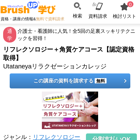
0
検索
資料請求
検討リスト
資格・講座の情報&
無料で資料請求
通
介護士・看護師に人気！全5回の足裏スッキリテクニ
学
ックを習得！
リフレクソロジー＋角質ケアコース【認定資格
取得】
Utataneyaリラクゼーションカレッジ
この講座の資料を請求する
無料
ジャンル
：
リフレクソロジー
分割支払いOK