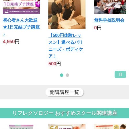
初心者さん大歓迎
無料学校説明会
★1日完結プチ講座
0
円
♪
【500円体験レッ
4,950
円
スン】選べるバリ
ニーズ・ボディケ
ア！
500
円
開講講座一覧
リフレクソロジー おすすめスクール関連講座