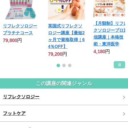
【月額制】リフレ
リフレクソロジー
英国式リフレクソ
クソロジープロ通
プラチナコース
ロジー講座【最短2
信講座｜本格技
ヶ月で資格取得｜6
79,800
円
術・東洋医学
4％OFF】
4,180
円
79,200
円
この講座の関連ジャンル
リフレクソロジー
フットケア