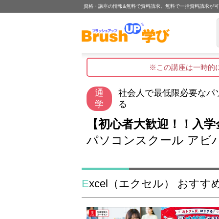
資格・講座の情報&無料で資料請求。無料で一括資料請求が
※この講座は一時的
通
社会人で最低限必要なパ
学
る
【初心者大歓迎！！入学金
パソコンスクール アビ
Excel（エクセル） おす