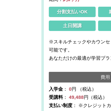
分割支払いOK
土日開講
※スキルチェックやカウンセ
可能です。
あなただけの最適が学習プラ
費用
入学金
：
0
円 （税込）
受講料
：
49,488
円（税込）
支払い制度
： ※クレジット