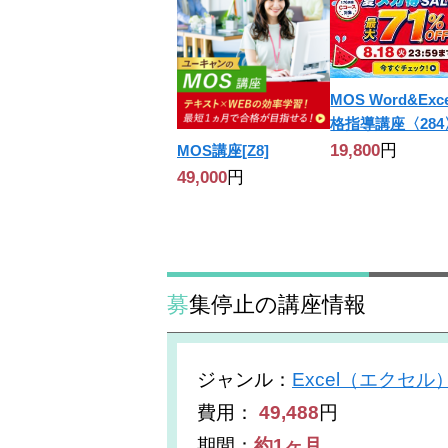
MOS Word&Exc
格指導講座〈284
19,800
円
MOS講座[Z8]
49,000
円
募集停止の講座情報
ジャンル
：
Excel（エクセル
費用：
49,488
円
期間：
約1ヶ月