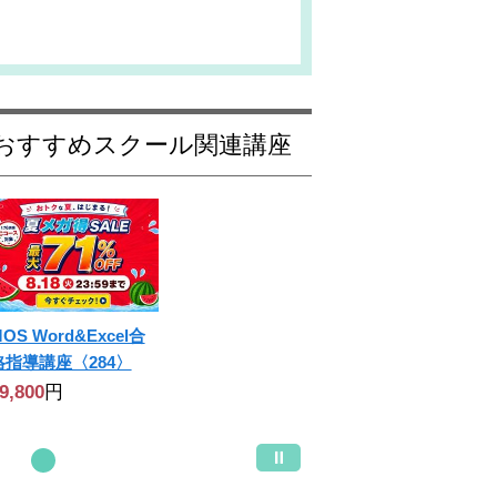
） おすすめスクール関連講座
OS Word&Excel合
格指導講座〈284〉
9,800
円