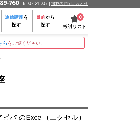
89-760
（9:00～21:00）
掲載のお問い合わせ
0
通信講座
を
目的
から
探す
探す
検討リスト
ちら
をご覧ください。
せ
座