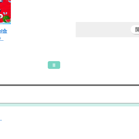
el合
〉
）