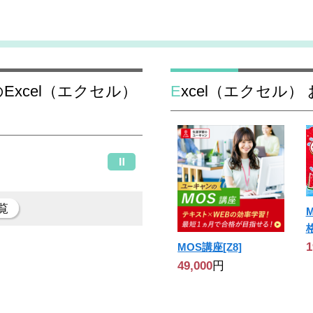
Excel（エクセル
覧
M
1
MOS講座[Z8]
49,000
円