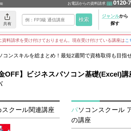
0120-7
お電話からの資料請求
可能
ジャンル
から
探す
共有
に資料請求を受け付けておりません。現在受け付けている講座は
こ
ソコンスキルを総まとめ！最短2週間で資格取得も目指
OFF】ビジネスパソコン基礎(Excel)講
バ
すめスクール関連講座
パソコンスクール アビバ のExcel（エクセル）
の講座