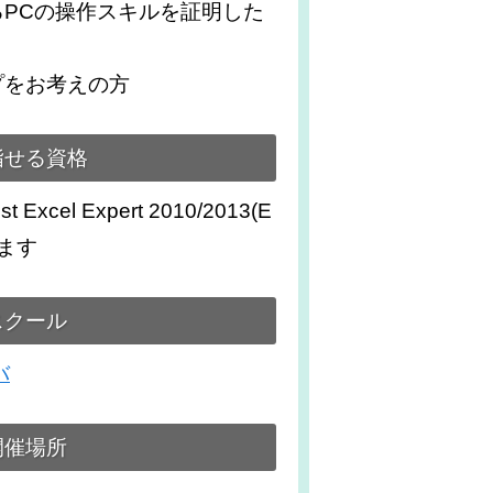
PCの操作スキルを証明した
プをお考えの方
指せる資格
list Excel Expert 2010/2013(E
います
スクール
バ
開催場所