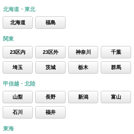
北海道・東北
北海道
福島
関東
23区内
23区外
神奈川
千葉
埼玉
茨城
栃木
群馬
甲信越・北陸
山梨
長野
新潟
富山
石川
福井
東海