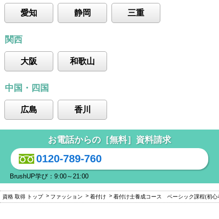
愛知
静岡
三重
関西
大阪
和歌山
中国・四国
広島
香川
お電話からの［無料］資料請求
0120-789-760
BrushUP学び：9:00～21:00
資格 取得 トップ
ファッション
着付け
着付け士養成コース ベーシック課程(初心