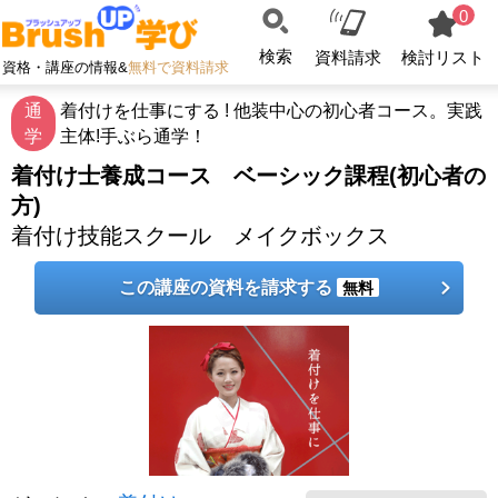
0
検索
資料請求
検討リスト
資格・講座の情報&
無料で資料請求
通
着付けを仕事にする ! 他装中心の初心者コース。実践
学
主体!手ぶら通学！
着付け士養成コース ベーシック課程(初心者の
方)
着付け技能スクール メイクボックス
この講座の資料を請求する
無料