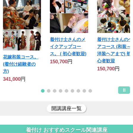
着付け士さんのメ
着付け士さんのヘ
イクアップコー
アコース (和装～
ス。 ( 初心者歓迎)
洋装ヘアまで) 初
花嫁和装コース。
心者歓迎
150,700
円
(着付け経験者の
150,700
円
方)
341,000
円
開講講座一覧
着付け おすすめスクール関連講座