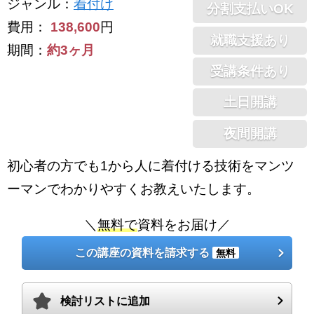
ジャンル
：
着付け
分割支払いOK
費用：
138,600
円
就職支援あり
期間：
約3ヶ月
受講条件あり
土日開講
夜間開講
初心者の方でも1から人に着付ける技術をマンツ
ーマンでわかりやすくお教えいたします。
＼
無料で
資料をお届け／
この講座の資料を請求する
無料
検討リストに追加