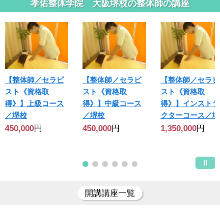
孝佑整体学院 大阪堺校の整体師の講座
【整体師／セラピ
【整体師／セラピ
【整体師／セラピ
スト《資格取
スト《資格取
スト《資格取
得》】上級コース
得》】中級コース
得》】インストラ
／堺校
／堺校
クターコース／堺
450,000
円
450,000
円
1,350,000
円
開講講座一覧