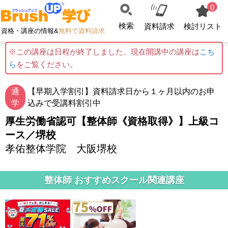
0
検索
資料請求
検討リスト
資格・講座の情報&
無料で資料請求
※この講座は日程が終了しました。現在開講中の講座は
こち
ら
をご覧ください。
通
【早期入学割引】資料請求日から１ヶ月以内のお申
学
込みで受講料割引中
厚生労働省認可【整体師《資格取得》】上級コ
ース／堺校
孝佑整体学院 大阪堺校
整体師 おすすめスクール関連講座