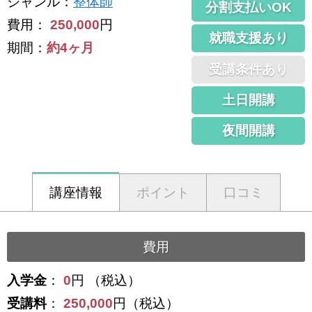
ジャンル
：
整体師
分割支払いOK
費用：
250,000
円
就職支援あり
期間：
約4ヶ月
受講条件あり
土日開講
夜間開講
講座情報
ポイント
口コミ
費用
入学金
：
0
円 （税込）
受講料
：
250,000
円（税込）