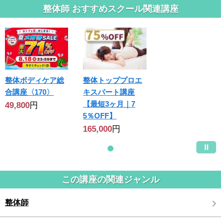
整体師 おすすめスクール関連講座
整体ボディケア総
整体トッププロエ
合講座〈170〉
キスパート講座
【最短3ヶ月｜7
49,800
円
5％OFF】
165,000
円
この講座の関連ジャンル
整体師