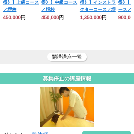
得》】上級コース
得》】中級コース
得》】インストラ
得》】
／堺校
／堺校
クターコース／堺
ース／
450,000
円
450,000
円
1,350,000
円
900,00
開講講座一覧
募集停止の講座情報