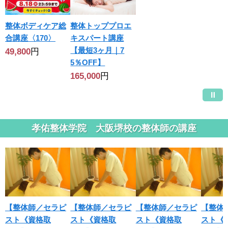
整体ボディケア総
整体トッププロエ
合講座〈170〉
キスパート講座
【最短3ヶ月｜7
49,800
円
5％OFF】
165,000
円
孝佑整体学院 大阪堺校の整体師の講座
【整体師／セラピ
【整体師／セラピ
【整体師／セラピ
【整体
スト《資格取
スト《資格取
スト《資格取
スト《