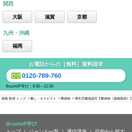
関西
大阪
滋賀
京都
九州・沖縄
福岡
お電話からの［無料］資料請求
0120-789-760
BrushUP学び：9:00～21:00
資格 取得 トップ
癒し・セラピスト
整体師
厚生労働省認可【整体師《資格取得》
BrushUP学び
トップ
｜
ジャンル一覧
｜
通信講座
｜
目的から探す