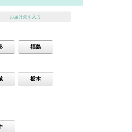
お届け先を入力
形
福島
城
栃木
井