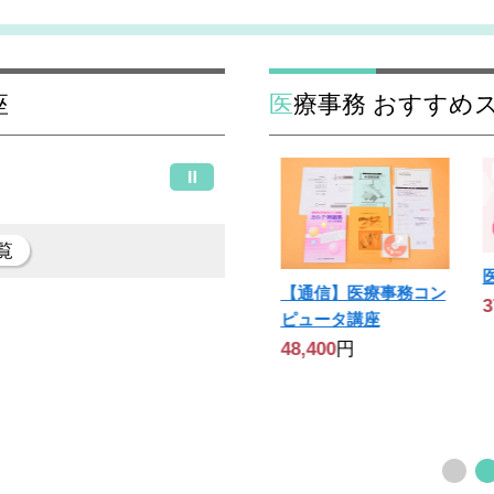
座
医療事務 おすすめ
覧
【通信】医療事務コン
★ 受講料全額返金制
3
ピュータ講座
度あり！★医療事務講
座(医科)通信コース
48,400
円
47,850
円