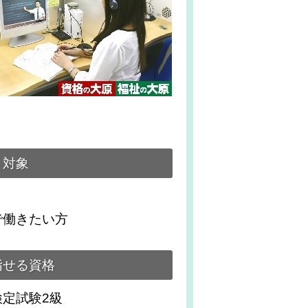
対象
で働きたい方
指せる資格
定試験2級