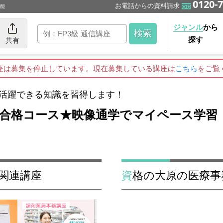
0120-7
お電話からの資料請求
可能
ジャンル
から
探す
共有
座は募集を停止しています。現在募集している講座は
こちら
をご覧
 活躍できる知識を習得します！
級合格コース★映像通学でマイペース学習
ル関連講座
資格の大原の医療