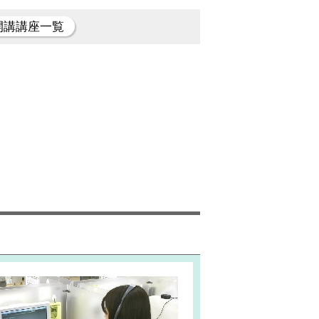
開講講座一覧
返金制
医療事務講座通学
医療事務講座〈26〉
事務講
60,500
円
16,800
円
コース