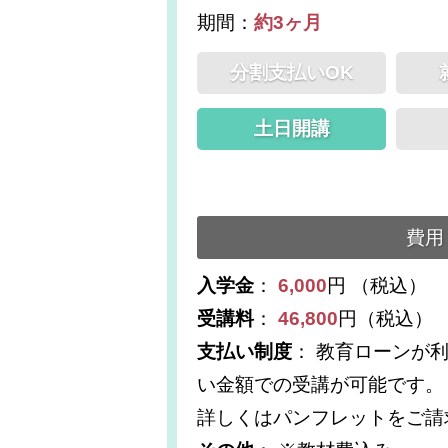
期間：
約3ヶ月
分割支払いOK
土日開講
費用
入学金
：
6,000
円 （税込）
受講料
：
46,800
円（税込）
支払い制度
： 教育ローンが
い金額での受講が可能です。
詳しくはパンフレットをご請