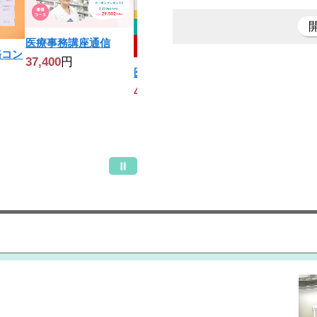
医療事務講座通信
務コン
37,400
円
医療事務講座[6C]
★ 受講料全額
49,000
円
度あり！★医療
座 (医科)通学
64,000
円