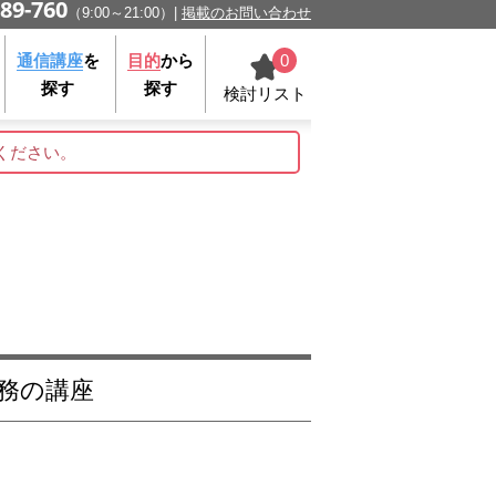
89-760
（9:00～21:00）
掲載のお問い合わせ
0
通信講座
を
目的
から
探す
探す
検討リスト
ください。
事務の講座