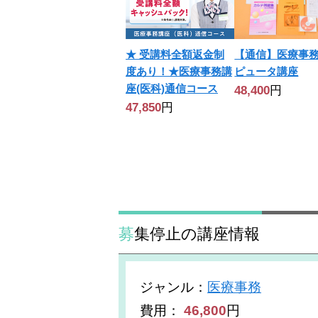
【通信】医療事
★ 受講料全額返金制
ピュータ講座
度あり！★医療事務講
座(医科)通信コース
48,400
円
47,850
円
募集停止の講座情報
ジャンル
：
医療事務
費用：
46,800
円