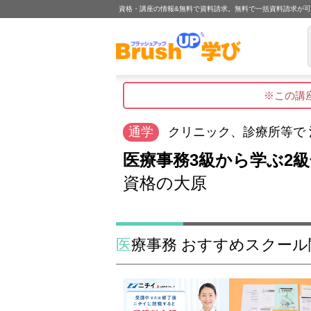
資格・講座の情報&無料で資料請求。無料で一括資料請求が
※この講
通学
クリニック、診療所等で
医療事務3級から学ぶ2
資格の大原
医療事務 おすすめスクー