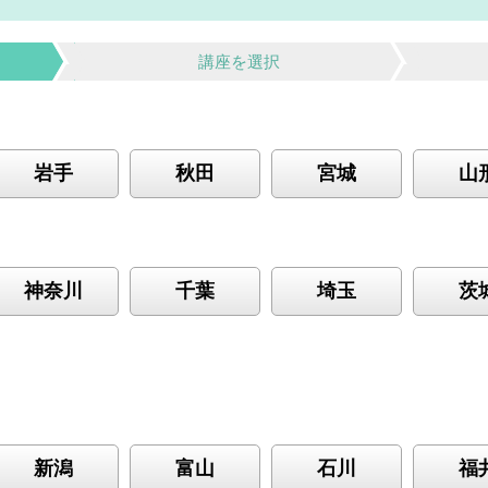
講座を選択
岩手
秋田
宮城
山
神奈川
千葉
埼玉
茨
新潟
富山
石川
福