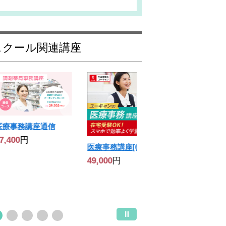
スクール関連講座
医療事務講座通信
7,400
円
医療事務講座[6C]
★ 受講料全
49,000
円
度あり！★医
座 (医科)通
64,000
円