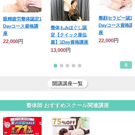
整顔セラピー認定
眼精疲労整体認定1
Dayコース資格講
Dayコース資格講
整体もみほぐし認
座
座
定【クイック座位
22,000
円
22,000
円
篇】1Day資格講座
13,000
円
開講講座一覧
整体師 おすすめスクール関連講座