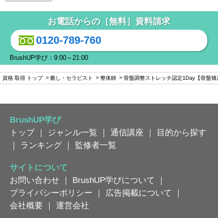
お電話からの［無料］資料請求
0120-789-760
BrushUP学び：9:00～21:00
資格 取得 トップ
癒し・セラピスト
整体師
骨盤調整ストレッチ認定1Day【骨盤
BrushUP学び
トップ
｜
ジャンル一覧
｜
通信講座
｜
目的から探す
｜
ランキング
｜
監修者一覧
サイトについて
お問い合わせ
｜
BrushUP学びについて
｜
プライバシーポリシー
｜
広告掲載について
｜
会社概要
｜
運営会社