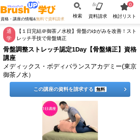
0
検索
資料請求
検討リスト
資格・講座の情報&
無料で資料請求
通
【１日完結＠御茶ノ水校】骨盤のゆがみを改善！スト
学
レッチ手技で骨盤矯正
骨盤調整ストレッチ認定1Day【骨盤矯正】資格
講座
メディックス・ボディバランスアカデミー(東京
御茶ノ水）
この講座の資料を請求する
無料