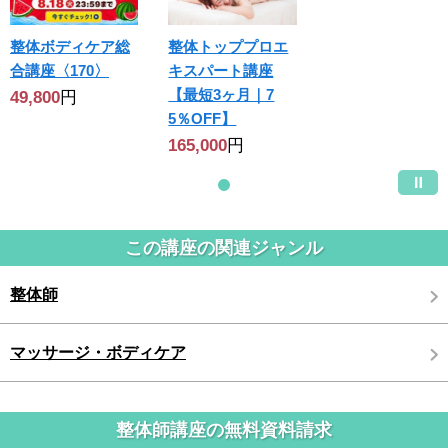
整体ボディケア総
整体トッププロエ
合講座〈170〉
キスパート講座
【最短3ヶ月｜7
49,800
円
5％OFF】
165,000
円
この講座の関連ジャンル
整体師
マッサージ・ボディケア
整体師講座の無料資料請求