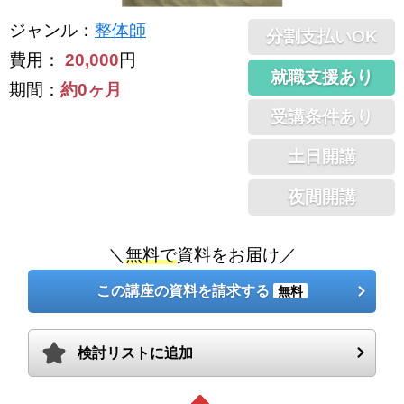
ジャンル
：
整体師
分割支払いOK
費用：
20,000
円
就職支援あり
期間：
約0ヶ月
受講条件あり
土日開講
夜間開講
＼
無料で
資料をお届け／
この講座の資料を請求する
無料
検討リストに追加