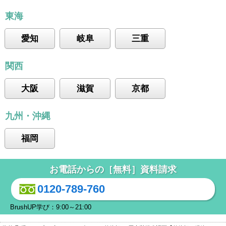
東海
愛知
岐阜
三重
関西
大阪
滋賀
京都
九州・沖縄
福岡
お電話からの［無料］資料請求
0120-789-760
BrushUP学び：9:00～21:00