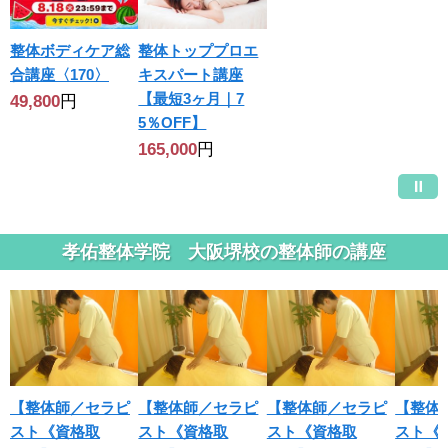
整体ボディケア総
整体トッププロエ
合講座〈170〉
キスパート講座
【最短3ヶ月｜7
49,800
円
5％OFF】
165,000
円
孝佑整体学院 大阪堺校の整体師の講座
【整体師／セラピ
【整体師／セラピ
【整体師／セラピ
【整体
スト《資格取
スト《資格取
スト《資格取
スト《