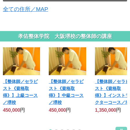
全ての住所／MAP
孝佑整体学院 大阪堺校の整体師の講座
【整体師／セラピ
【整体師／セラピ
【整体師／セラピ
スト《資格取
スト《資格取
スト《資格取
得》】上級コース
得》】中級コース
得》】インストラ
／堺校
／堺校
クターコース／堺
450,000
円
450,000
円
1,350,000
円