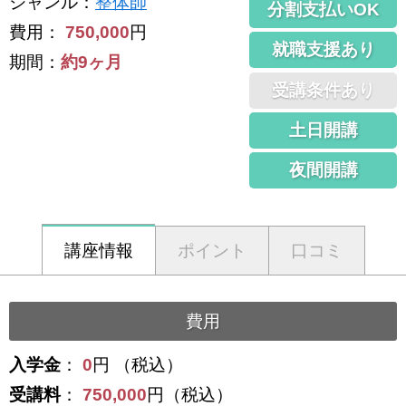
ジャンル
：
整体師
分割支払いOK
費用：
750,000
円
就職支援あり
期間：
約9ヶ月
受講条件あり
土日開講
夜間開講
講座情報
ポイント
口コミ
費用
入学金
：
0
円 （税込）
受講料
：
750,000
円（税込）