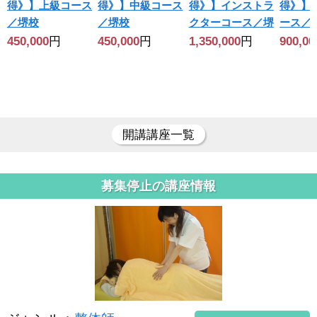
得》】上級コース
得》】中級コース
得》】インストラ
得》】
／堺校
／堺校
クターコース／堺
ース／
450,000
円
450,000
円
1,350,000
円
900,00
開講講座一覧
募集停止の講座情報