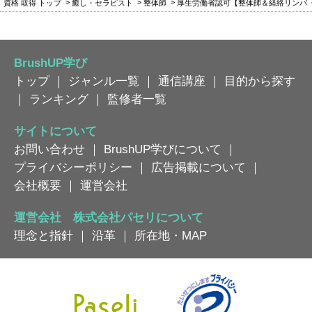
資格 取得 トップ
癒し・セラピスト
整体師
厚生労働省認可【整体師＆経絡リンパ
BrushUP学び
トップ
｜
ジャンル一覧
｜
通信講座
｜
目的から探す
｜
ランキング
｜
監修者一覧
サイトについて
お問い合わせ
｜
BrushUP学びについて
｜
プライバシーポリシー
｜
広告掲載について
｜
会社概要
｜
運営会社
運営会社 株式会社パセリについて
理念と指針
｜
沿革
｜
所在地・MAP