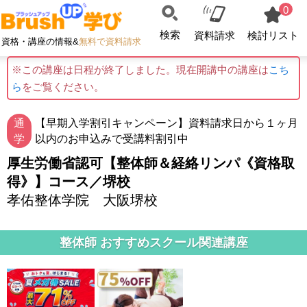
0
検索
資料請求
検討リスト
資格・講座の情報&
無料で資料請求
※この講座は日程が終了しました。現在開講中の講座は
こち
ら
をご覧ください。
通
【早期入学割引キャンペーン】資料請求日から１ヶ月
学
以内のお申込みで受講料割引中
厚生労働省認可【整体師＆経絡リンパ《資格取
得》】コース／堺校
孝佑整体学院 大阪堺校
整体師 おすすめスクール関連講座