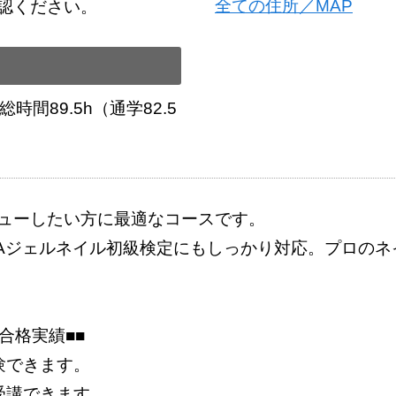
全ての住所／MAP
認ください。
間89.5h（通学82.5
ューしたい方に最適なコースです。
NAジェルネイル初級検定にもしっかり対応。プロの
合格実績■■
験できます。
受講できます。