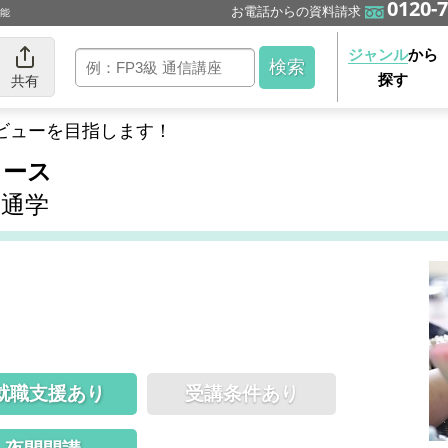
0120-7
お電話からの資料請求
可能
ジャンル
から
探す
共有
ビューを目指します！
コース
通学
就職支援あり
受講条件あり