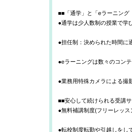
■■「通学」と「eラーニン
●通学は少人数制の授業で学
●担任制：決められた時間に
●eラーニングは数々のコン
●業務用特殊カメラによる撮
■■安心して続けられる受講サ
●無料補講制度(フリーレッ
●転校制度転勤や引越しをし