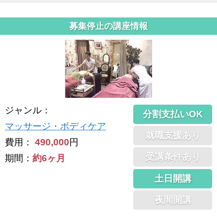
募集停止の講座情報
ジャンル
：
分割支払いOK
マッサージ・ボディケア
就職支援あり
費用：
490,000
円
受講条件あり
期間：
約6ヶ月
土日開講
夜間開講