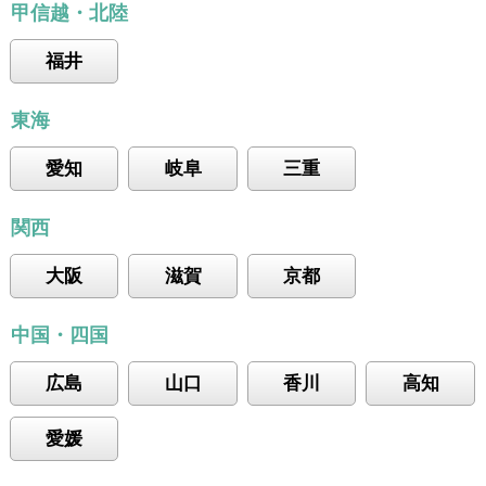
甲信越・北陸
福井
東海
愛知
岐阜
三重
関西
大阪
滋賀
京都
中国・四国
広島
山口
香川
高知
愛媛