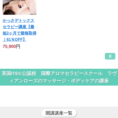
かっさデトックス
セラピー講座【最
短2ヶ月で資格取得
｜61％OFF】
75,900
円
英国ITEC公認校 国際アロマセラピースクール ラヴ
ィアンローズのマッサージ・ボディケアの講座
開講講座一覧