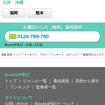
九州・沖縄
福岡
熊本
お電話からの［無料］資料請求
0120-789-760
BrushUP学び：9:00～21:00
資格 取得 トップ
マッサージ・アロマ
マッサージ・ボディケア
英国ITECホリス
BrushUP学び
トップ
｜
ジャンル一覧
｜
通信講座
｜
目的から探す
｜
ランキング
｜
監修者一覧
サイトについて
お問い合わせ
｜
BrushUP学びについて
｜