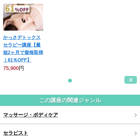
かっさデトックス
セラピー講座【最
短2ヶ月で資格取得
｜61％OFF】
75,900
円
この講座の関連ジャンル
マッサージ・ボディケア
セラピスト