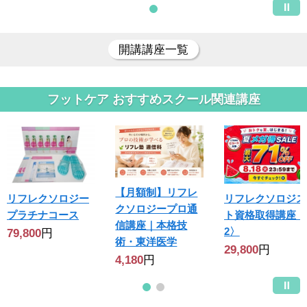
開講講座一覧
フットケア おすすめスクール関連講座
【月額制】リフレ
リフレクソロジー
リフレクソロジス
クソロジープロ通
プラチナコース
ト資格取得講座〈
信講座｜本格技
2〉
79,800
円
術・東洋医学
29,800
円
4,180
円