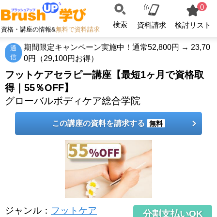
0
検索
資料請求
検討リスト
資格・講座の情報&
無料で資料請求
期間限定キャンペーン実施中！通常52,800円 → 23,70
通
信
0円（29,100円お得）
フットケアセラピー講座【最短1ヶ月で資格取
得｜55％OFF】
グローバルボディケア総合学院
この講座の資料を請求する
無料
ジャンル
：
フットケア
分割支払いOK