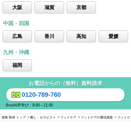
大阪
滋賀
京都
中国・四国
広島
香川
高知
愛媛
九州・沖縄
福岡
お電話からの［無料］資料請求
0120-789-760
BrushUP学び：9:00～21:00
資格 取得 トップ
癒し・セラピスト
フットケア
フットケアの通信講座
フットケ