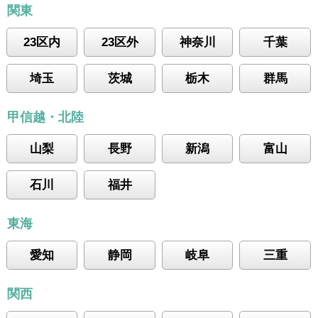
関東
23区内
23区外
神奈川
千葉
埼玉
茨城
栃木
群馬
甲信越・北陸
山梨
長野
新潟
富山
石川
福井
東海
愛知
静岡
岐阜
三重
関西