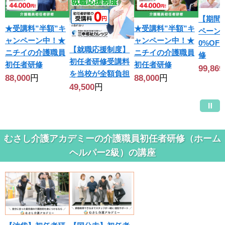
【期間
★受講料”半額”キ
★受講料”半額”キ
ペーン
ャンペーン中！★
ャンペーン中！★
0%OF
【就職応援制度】
ニチイの介護職員
ニチイの介護職員
修
初任者研修受講料
初任者研修
初任者研修
99,869
を当校が全額負担
88,000
円
88,000
円
49,500
円
むさし介護アカデミーの介護職員初任者研修（ホーム
ヘルパー2級）の講座