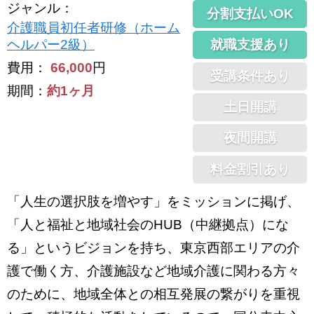
ジャンル
：
分割支払いOK
介護職員初任者研修（ホーム
就職支援あり
ヘルパー2級）
費用：
66,000
円
受講条件あり
期間：
約1ヶ月
土日開講
夜間開講
料金割引あり
「人生の選択肢を増やす」をミッションに掲げ、
「人と福祉と地域社会のHUB（中継拠点）にな
る」というビジョンを持ち、東京西部エリアの介
護で働く方、介護施設など地域介護に関わる方々
のために、地域全体との相互発展の繋がりを重視