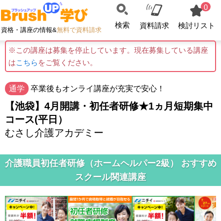
0
検索
資料請求
検討リスト
資格・講座の情報&
無料で資料請求
※この講座は募集を停止しています。現在募集している講座
は
こちら
をご覧ください。
通学
卒業後もオンライ講座が充実で安心！
【池袋】4月開講・初任者研修★1ヵ月短期集中
コース(平日）
むさし介護アカデミー
介護職員初任者研修（ホームヘルパー2級） おすすめ
スクール関連講座