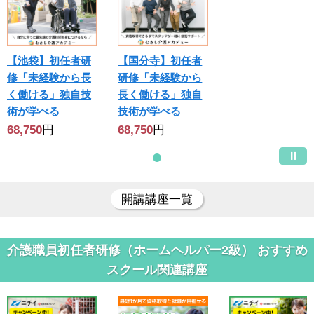
【池袋】初任者研
【国分寺】初任者
修「未経験から長
研修「未経験から
く働ける」独自技
長く働ける」独自
術が学べる
技術が学べる
68,750
円
68,750
円
開講講座一覧
介護職員初任者研修（ホームヘルパー2級） おすすめ
スクール関連講座