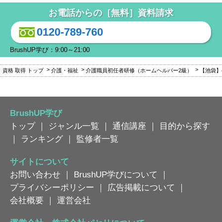
お電話からの［無料］資料請求
0120-789-760
BrushUP学び：9:00～21:00
資格 取得 トップ
介護・福祉
介護職員初任者研修（ホームヘルパー2級）
【池袋】
BrushUP学び
トップ
｜
ジャンル一覧
｜
通信講座
｜
目的から探す
｜
ランキング
｜
監修者一覧
サイトについて
お問い合わせ
｜
BrushUP学びについて
｜
プライバシーポリシー
｜
広告掲載について
｜
会社概要
｜
運営会社