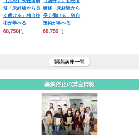
【池袋】初任者研
【国分寺】初任者
修「未経験から長
研修「未経験から
く働ける」独自技
長く働ける」独自
術が学べる
技術が学べる
68,750
円
68,750
円
開講講座一覧
募集停止の講座情報