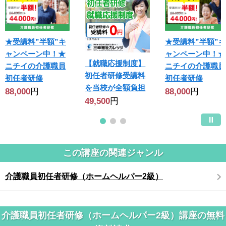
★受講料”半額”キ
★受講料”半額”キ
ャンペーン中！★
ャンペーン中！★
【就職応援制度】
ニチイの介護職員
ニチイの介護職員
初任者研修受講料
初任者研修
初任者研修
を当校が全額負担
88,000
円
88,000
円
49,500
円
この講座の関連ジャンル
介護職員初任者研修（ホームヘルパー2級）
介護職員初任者研修（ホームヘルパー2級）講座の無料