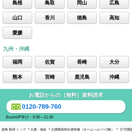
島根
鳥取
岡山
広島
山口
香川
徳島
高知
愛媛
九州・沖縄
福岡
佐賀
長崎
大分
熊本
宮崎
鹿児島
沖縄
お電話からの［無料］資料請求
0120-789-760
BrushUP学び：9:00～21:00
資格 取得 トップ
介護・福祉
介護職員初任者研修（ホームヘルパー2級）
【7月開