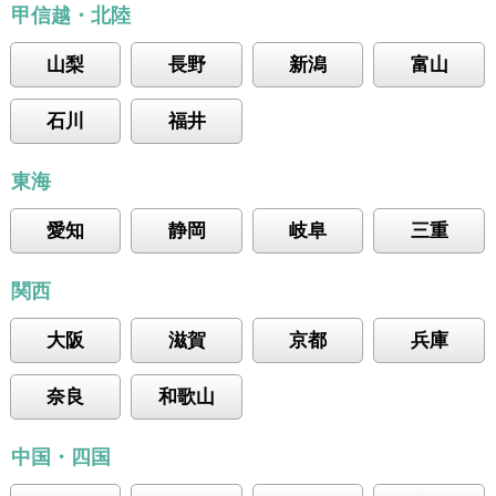
甲信越・北陸
山梨
長野
新潟
富山
石川
福井
東海
愛知
静岡
岐阜
三重
関西
大阪
滋賀
京都
兵庫
奈良
和歌山
中国・四国