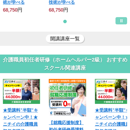
術が学べる
技術が学べる
68,750
円
68,750
円
開講講座一覧
介護職員初任者研修（ホームヘルパー2級） おすすめ
スクール関連講座
★受講料”半額”キ
★受講料”半額”キ
ャンペーン中！★
ャンペーン中！★
【就職応援制度】
ニチイの介護職員
ニチイの介護職員
初任者研修受講料