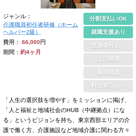
ジャンル
：
分割支払いOK
介護職員初任者研修（ホーム
就職支援あり
ヘルパー2級）
費用：
66,000
円
受講条件あり
期間：
約4ヶ月
土日開講
夜間開講
料金割引あり
「人生の選択肢を増やす」をミッションに掲げ、
「人と福祉と地域社会のHUB（中継拠点）にな
る」というビジョンを持ち、東京西部エリアの介
護で働く方、介護施設など地域介護に関わる方々