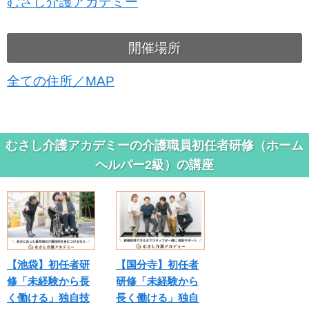
むさし介護アカデミー
開催場所
全ての住所／MAP
むさし介護アカデミーの介護職員初任者研修（ホーム
ヘルパー2級）の講座
【池袋】初任者研
【国分寺】初任者
修「未経験から長
研修「未経験から
く働ける」独自技
長く働ける」独自