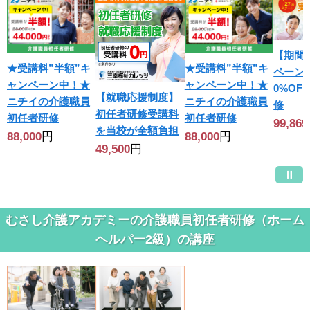
【期間
★受講料”半額”キ
★受講料”半額”キ
ペーン
ャンペーン中！★
ャンペーン中！★
0%OF
【就職応援制度】
ニチイの介護職員
ニチイの介護職員
修
初任者研修受講料
初任者研修
初任者研修
99,869
を当校が全額負担
88,000
円
88,000
円
49,500
円
むさし介護アカデミーの介護職員初任者研修（ホーム
ヘルパー2級）の講座