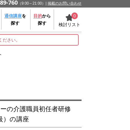
89-760
（9:00～21:00）
掲載のお問い合わせ
0
通信講座
を
目的
から
探す
探す
検討リスト
ください。
介
級）の講座