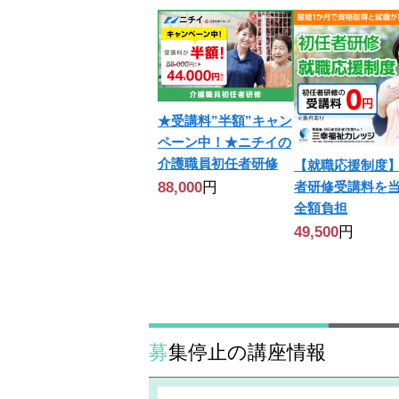
★受講料”半額”キャン
ペーン中！★ニチイの
介護職員初任者研修
【就職応援制度
88,000
円
者研修受講料を
全額負担
49,500
円
募集停止の講座情報