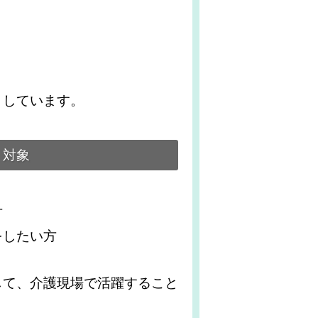
。
としています。
対象
】
方
をしたい方
して、介護現場で活躍すること