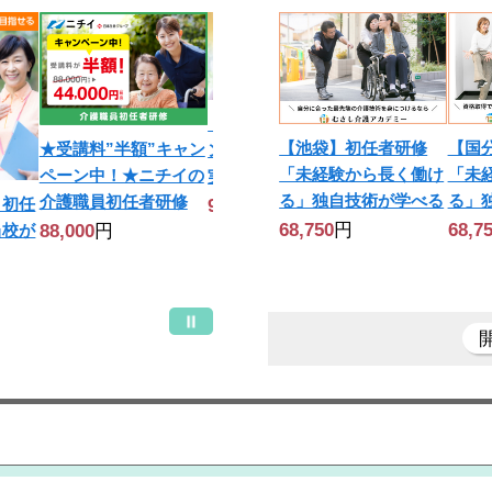
【期間限定キャンペー
【池袋】初任者研修
【国
★受講料”半額”キャン
ン】受講料30%OFF★
「未経験から長く働け
「未
ペーン中！★ニチイの
実務者研修
る」独自技術が学べる
る」
介護職員初任者研修
】初任
99,869
円
68,750
円
68,7
88,000
円
当校が