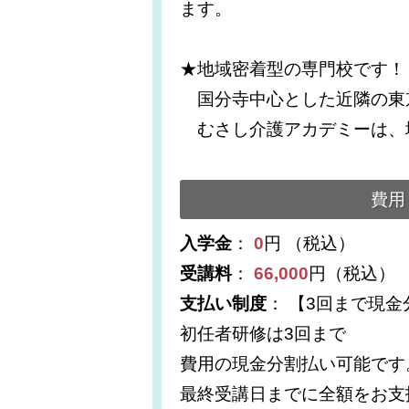
ます。
★地域密着型の専門校です！
国分寺中心とした近隣の東
むさし介護アカデミーは、
費用
入学金
：
0
円 （税込）
受講料
：
66,000
円（税込）
支払い制度
： 【3回まで現
初任者研修は3回まで
費用の現金分割払い可能です
最終受講日までに全額をお支