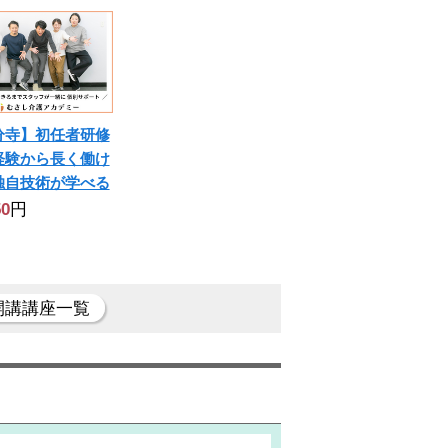
分寺】初任者研修
経験から長く働け
独自技術が学べる
50
円
開講講座一覧