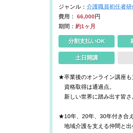
ジャンル
：
介護職員初任者研
費用：
66,000
円
期間：
約1ヶ月
分割支払いOK
土日開講
★卒業後のオンライン講座も
資格取得は通過点。
新しい世界に踏み出す皆さ
★10年、20年、30年付き
地域介護を支える仲間と出