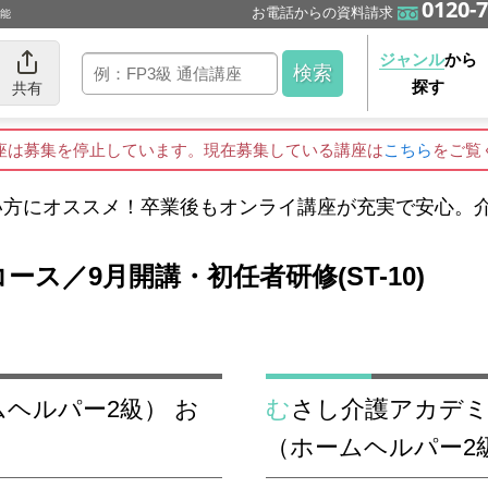
0120-7
お電話からの資料請求
可能
ジャンル
から
探す
共有
座は募集を停止しています。現在募集している講座は
こちら
をご覧
い方にオススメ！卒業後もオンライ講座が充実で安心。
ス／9月開講・初任者研修(ST-10)
むさし介護アカデミーの介護職員初任者研修
（ホームヘルパー2