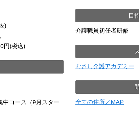
目
抜)。
介護職員初任者研修
。
0円(税込)
むさし介護アカデミー
全ての住所／MAP
期集中コース（9月スター