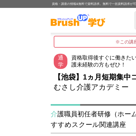
資格・講座の情報&無料で資料請求。無料で一括資料請求が
※この講
通
資格取得後すぐに働きた
学
護未経験の方もぜひ！
【池袋】1ヵ月短期集中コー
むさし介護アカデミー
介護職員初任者研修（ホームヘルパー2級） お
すすめスクール関連講座