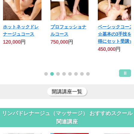
ホットネックドレ
プロフェッショナ
ベーシックコース
ナージュコース
ルコース
☆基本の3手技を
得にセット受講☆
120,000
円
750,000
円
450,000
円
開講講座一覧
リンパドレナージュ（マッサージ） おすすめスクール
関連講座