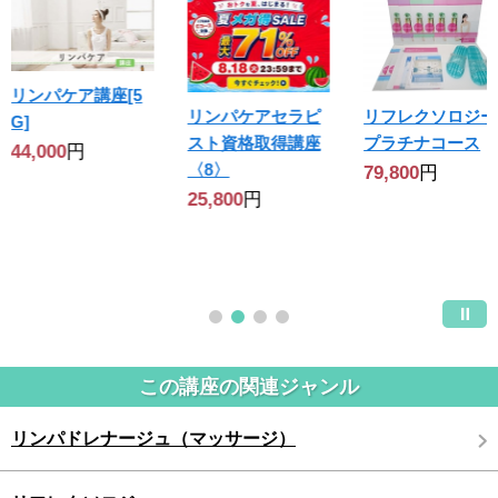
リンパケア講座[5
リンパケアセラピ
リフレクソロジー
G]
スト資格取得講座
プラチナコース
44,000
円
〈8〉
79,800
円
25,800
円
この講座の関連ジャンル
リンパドレナージュ（マッサージ）