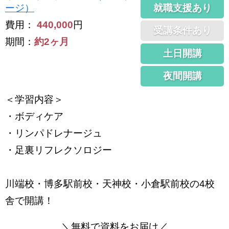
就職支援あり
ージ）
費用：
440,000
円
受講条件あり
期間：
約2ヶ月
土日開講
夜間開講
＜学習内容＞
・ボディケア
・リンパドレナージュ
・足裏リフレクソロジー
川端校・博多駅前校・天神校・小倉駅前校の4校
舎で開講！
＼
無料で
資料をお届け／