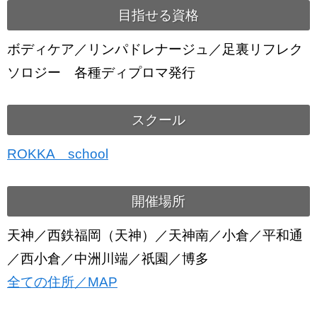
目指せる資格
ボディケア／リンパドレナージュ／足裏リフレク
ソロジー 各種ディプロマ発行
スクール
ROKKA school
開催場所
天神／西鉄福岡（天神）／天神南／小倉／平和通
／西小倉／中洲川端／祇園／博多
全ての住所／MAP