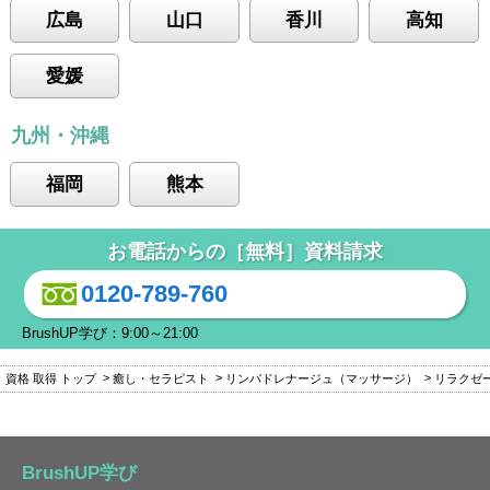
広島
山口
香川
高知
愛媛
九州・沖縄
福岡
熊本
お電話からの［無料］資料請求
0120-789-760
BrushUP学び：9:00～21:00
資格 取得 トップ
癒し・セラピスト
リンパドレナージュ（マッサージ）
リラクゼ
BrushUP学び