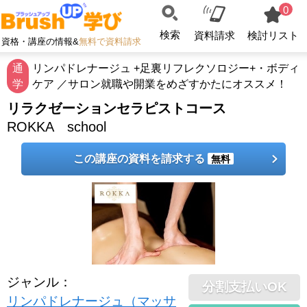
0
検索
資料請求
検討リスト
資格・講座の情報&
無料で資料請求
通
リンパドレナージュ +足裏リフレクソロジー+・ボディ
学
ケア ／サロン就職や開業をめざすかたにオススメ！
リラクゼーションセラピストコース
ROKKA school
この講座の資料を請求する
無料
ジャンル
：
分割支払いOK
リンパドレナージュ（マッサ