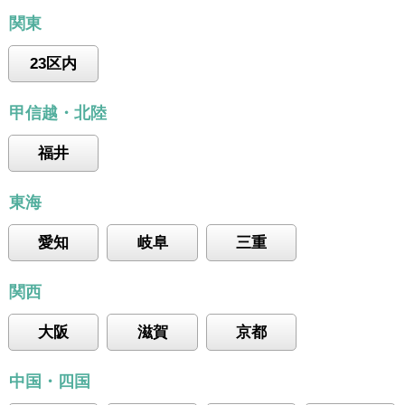
関東
23区内
甲信越・北陸
福井
東海
愛知
岐阜
三重
関西
大阪
滋賀
京都
中国・四国