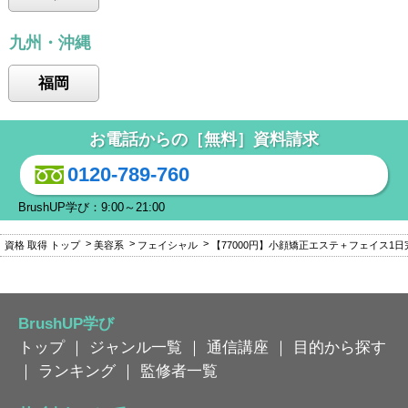
九州・沖縄
福岡
お電話からの［無料］資料請求
0120-789-760
BrushUP学び：9:00～21:00
資格 取得 トップ
美容系
フェイシャル
【77000円】小顔矯正エステ＋フェイス1日
BrushUP学び
トップ
｜
ジャンル一覧
｜
通信講座
｜
目的から探す
｜
ランキング
｜
監修者一覧