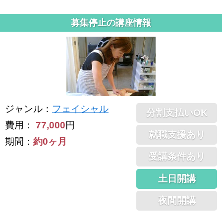
募集停止の講座情報
ジャンル
：
フェイシャル
分割支払いOK
費用：
77,000
円
就職支援あり
期間：
約0ヶ月
受講条件あり
土日開講
夜間開講