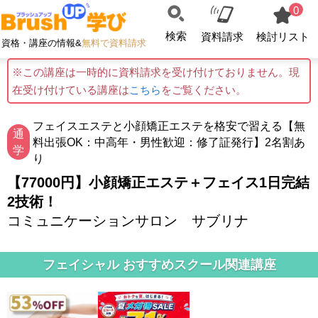
0
検索
資料請求
検討リスト
資格・講座の情報&
無料で資料請求
※この講座は一時的に資料請求を受け付けておりません。現
在受け付けている講座は
こちら
をご覧ください。
フェイスエステと小顔矯正エステを格安で習える【無
通
料出張OK：中高年・男性歓迎：修了証発行】2名割あ
学
り
【77000円】小顔矯正エステ＋フェイス1日完結
2技術！
コミュニケーションサロン サブリナ
フェイシャル おすすめスクール関連講座