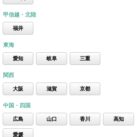
甲信越・北陸
福井
東海
愛知
岐阜
三重
関西
大阪
滋賀
京都
中国・四国
広島
山口
香川
高知
愛媛