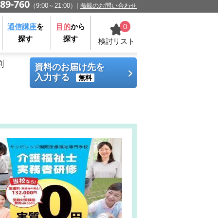
89-760
（9:00～21:00）
掲載のお問い合わせ
0
通信講座
を
目的
から
探す
探す
検討リスト
割
資料のお届け先を
入力する
無料