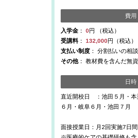
費用
入学金
：
0
円 （税込）
受講料
：
132,000
円（税込）
支払い制度
： 分割払いの相
その他
： 教材費を含んだ無
日時
直近開校日 ：池田５月・本
６月・岐阜６月・池田７月
面接授業日：月2回実施7日間
※医療的ケアの基礎研修も含