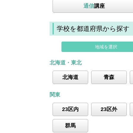
通信
講座
学校を都道府県から探す
地域を選択
北海道・東北
北海道
青森
関東
23区内
23区外
群馬