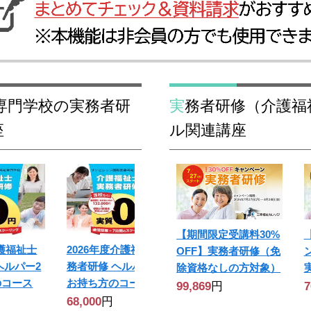
実務者研修（介護福祉士養成） おすすめスクー
座
ル関連講座
【期間限定受講料30%
介護福祉士
2026年度介護福祉士実
OFF】実務者研修（免
ヘルパー2
務者研修 ヘルパー1級
除資格なしの方対象）
のコース
お持ち方のコース
99,869
円
7
68,000
円