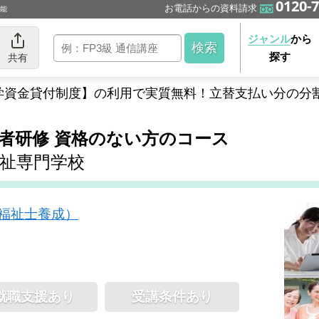
0120-7
お電話からの資料請求
可能
ジャンル
から
探す
共有
学資金貸付制度】の利用で実質無料！立替支払い分の分
務者研修 資格のない方のコース
祉専門学校
福祉士養成）
就職支援あり
受講条件あり