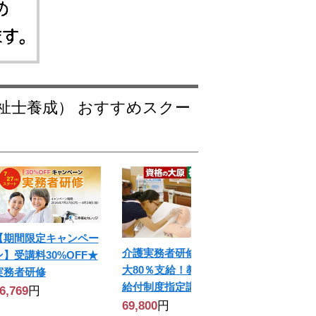
【期間限定キャンペー
介護実務者研修 ★最
ン】受講料30%OFF★
大80％支給！教育訓練
実務者研修
給付制度指定講座
6,769
円
69,800
円