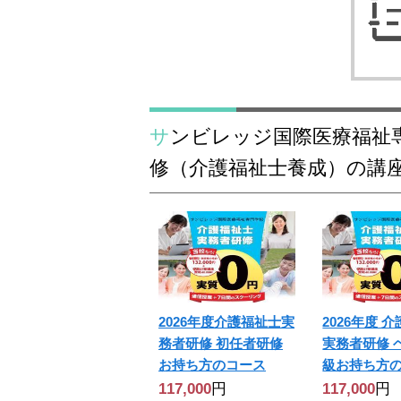
サンビレッジ国際医療福祉専門学校の実務者研
修（介護福祉士養成）の講
2026年度介護福祉士実
2026年度 
務者研修 初任者研修
実務者研修 
お持ち方のコース
級お持ち方
117,000
円
117,000
円