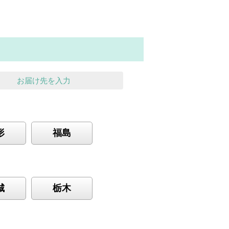
お届け先を入力
形
福島
城
栃木