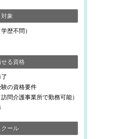
対象
（学歴不問）
指せる資格
修了
受験の資格要件
（訪問介護事業所で勤務可能）
修
スクール