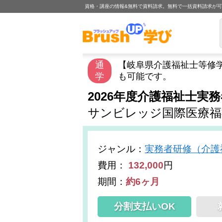
資格・講座の情報&無料で資料請求。無料で一括資料請求が
通
【岐阜県介護福祉士等修
学
も可能です。
2026年度介護福祉士実
サンビレッジ国際医療福
ジャンル
：
実務者研修（介護
費用：
132,000
円
期間：
約6ヶ月
分割支払いOK