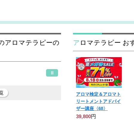
アロマテラピー 
覧
アロマ検定＆アロマト
リートメントアドバイ
ザー講座〈68〉
39,800
円