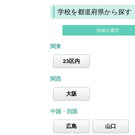
学校を都道府県から探す
地域を選択
関東
23区内
関西
大阪
中国・四国
広島
山口