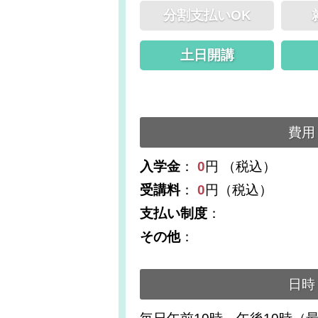
分割支払いOK
土日開講
費用
入学金
：
0
円 （税込）
受講料
：
0
円（税込）
支払い制度
：
その他
：
日時