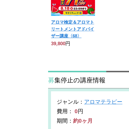
アロマ検定＆アロマト
リートメントアドバイ
ザー講座〈68〉
39,800
円
募集停止の講座情報
ジャンル
：
アロマテラピー
費用：
0
円
期間：
約0ヶ月