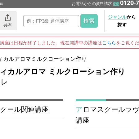
0120-7
お電話からの資料請求
可能
ジャンル
から
探す
共有
講座は日程が終了しました。現在開講中の講座は
こちら
をご覧く
ィカルアロマミルクローション作り
ィカルアロマ ミルクローション作り
ーレ
スクール関連講座
アロマスクールラヴァーレのアロマテラピーの
講座