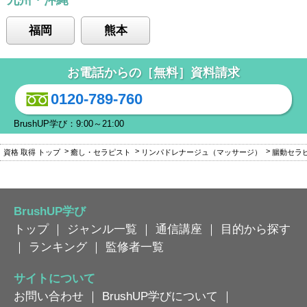
福岡
熊本
お電話からの［無料］資料請求
0120-789-760
BrushUP学び：9:00～21:00
資格 取得 トップ
癒し・セラピスト
リンパドレナージュ（マッサージ）
腸動セラピ
BrushUP学び
トップ
｜
ジャンル一覧
｜
通信講座
｜
目的から探す
｜
ランキング
｜
監修者一覧
サイトについて
お問い合わせ
｜
BrushUP学びについて
｜