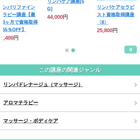
リンパケア講座[5
リンパリファイン
リンパケアセラピ
G]
セラピー講座【最
スト資格取得講座
44,000
円
短3ヶ月で資格取得
〈8〉
｜55％OFF】
25,800
円
92,400
円
この講座の関連ジャンル
リンパドレナージュ（マッサージ）
アロマテラピー
マッサージ・ボディケア