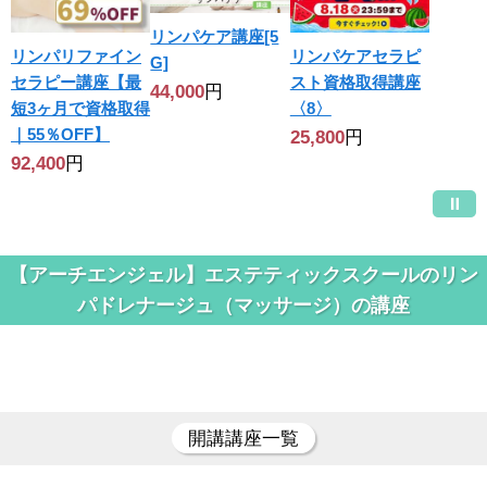
リンパケア講座[5
リンパリファイン
リンパケアセラピ
G]
セラピー講座【最
スト資格取得講座
44,000
円
短3ヶ月で資格取得
〈8〉
｜55％OFF】
25,800
円
92,400
円
【アーチエンジェル】エステティックスクールのリン
パドレナージュ（マッサージ）の講座
開講講座一覧