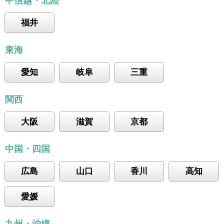
甲信越・北陸
福井
東海
愛知
岐阜
三重
関西
大阪
滋賀
京都
中国・四国
広島
山口
香川
高知
愛媛
九州・沖縄