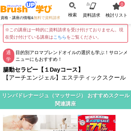
0
検索
資料請求
検討リスト
資格・講座の情報&
無料で資料請求
※この講座は一時的に資料請求を受け付けておりません。現
在受け付けている講座は
こちら
をご覧ください。
通
目的別アロマブレンドオイルの選択も学ぶ！サロンメ
学
ニューにもおすすめ！
腸動セラピー【１Dayコース】
【アーチエンジェル】エステティックスクール
リンパドレナージュ（マッサージ） おすすめスクール
関連講座