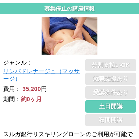
募集停止の講座情報
ジャンル
：
分割支払いOK
リンパドレナージュ（マッサ
就職支援あり
ージ）
費用：
35,200
円
受講条件あり
期間：
約0ヶ月
土日開講
夜間開講
スルガ銀行リスキリングローンのご利用が可能で