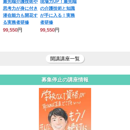
最先端介護技術や
現場力UP！最先端
思考力が身に付き
の介護技術と知識
潜在能力も開花す
が手に入る！実務
る実務者研修
者研修
99,550
円
99,550
円
開講講座一覧
募集停止の講座情報