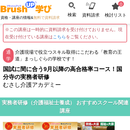
0
検索
資料請求
検討リスト
資格・講座の情報&
無料で資料請求
※この講座は一時的に資料請求を受け付けておりません。現
在受け付けている講座は
こちら
をご覧ください。
通
介護現場で役立つスキル取得にこだわる「教育の王
学
道」まっしぐらの学校です！
国試に間に合う9月以降の高合格率コース！国
分寺の実務者研修
むさし介護アカデミー
実務者研修（介護福祉士養成） おすすめスクール関連
講座