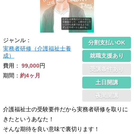
ジャンル
：
分割支払いOK
実務者研修（介護福祉士養
就職支援あり
成）
費用：
99,000
円
受講条件あり
期間：
約4ヶ月
土日開講
夜間開講
介護福祉士の受験要件だから実務者研修を取りに
きたというあなた！
そんな期待を良い意味で裏切ります！