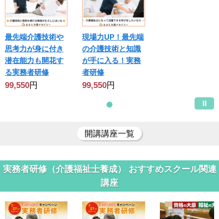
最先端介護技術や
現場力UP！最先端
思考力が身に付き
の介護技術と知識
潜在能力も開花す
が手に入る！実務
る実務者研修
者研修
99,550
円
99,550
円
開講講座一覧
実務者研修（介護福祉士養成） おすすめスクール関連
講座