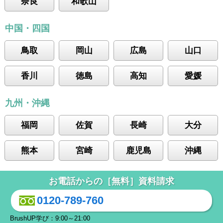
奈良
和歌山
中国・四国
鳥取
岡山
広島
山口
香川
徳島
高知
愛媛
九州・沖縄
福岡
佐賀
長崎
大分
熊本
宮崎
鹿児島
沖縄
お電話からの［無料］資料請求
0120-789-760
BrushUP学び：9:00～21:00