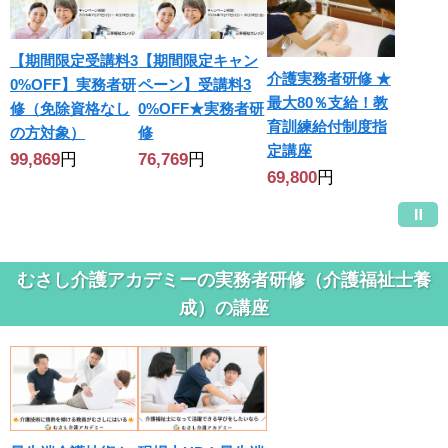
【期間限定受講料3
【期間限定キャン
介護実務者研修 ★
0%OFF】実務者研
ペーン】受講料3
最大80％支給！教
修（免除資格なし
0%OFF★実務者研
育訓練給付制度指
の方対象）
修
定講座
99,869
円
76,769
円
69,800
円
むさし介護アカデミーの実務者研修（介護福祉士養
成）の講座