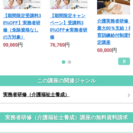
【期間限定受講料3
【期間限定キャン
介護実務者研修 ★
0%OFF】実務者研
ペーン】受講料3
最大80％支給！教
修（免除資格なし
0%OFF★実務者研
育訓練給付制度指
の方対象）
修
定講座
99,869
円
76,769
円
69,800
円
この講座の関連ジャンル
実務者研修（介護福祉士養成）
実務者研修（介護福祉士養成）講座の無料資料請求