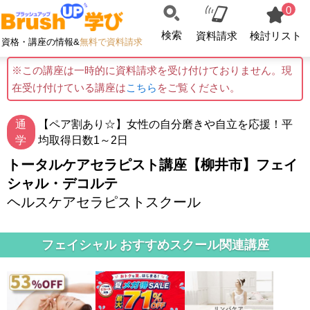
0
検索
資料請求
検討リスト
資格・講座の情報&
無料で資料請求
※この講座は一時的に資料請求を受け付けておりません。現
在受け付けている講座は
こちら
をご覧ください。
通
【ペア割あり☆】女性の自分磨きや自立を応援！平
学
均取得日数1～2日
トータルケアセラピスト講座【柳井市】フェイ
シャル・デコルテ
ヘルスケアセラピストスクール
フェイシャル おすすめスクール関連講座