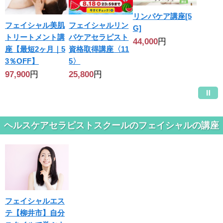
リンパケア講座[5
フェイシャル美肌
フェイシャルリン
G]
トリートメント講
パケアセラピスト
44,000
円
座【最短2ヶ月｜5
資格取得講座〈11
3％OFF】
5〉
97,900
円
25,800
円
ヘルスケアセラピストスクールのフェイシャルの講座
フェイシャルエス
テ【柳井市】自分