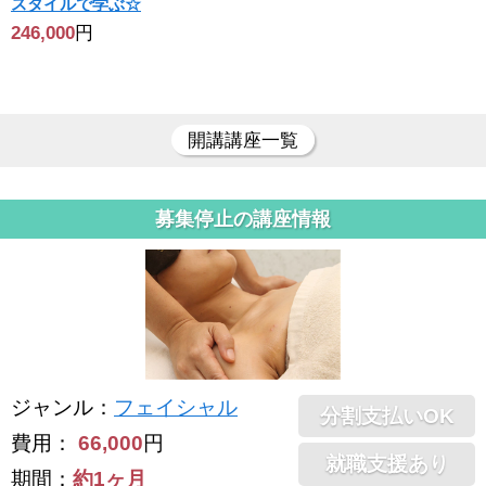
スタイルで学ぶ☆
246,000
円
開講講座一覧
募集停止の講座情報
ジャンル
：
フェイシャル
分割支払いOK
費用：
66,000
円
就職支援あり
期間：
約1ヶ月