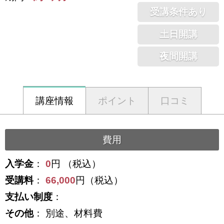
受講条件あり
土日開講
夜間開講
講座情報
ポイント
口コミ
費用
入学金
：
0
円 （税込）
受講料
：
66,000
円（税込）
支払い制度
：
その他
： 別途、材料費