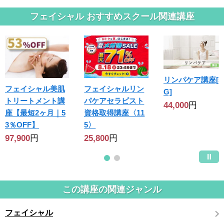
フェイシャル おすすめスクール関連講座
リンパケア講座[5
フェイシャル美肌
フェイシャルリン
G]
トリートメント講
パケアセラピスト
44,000
円
座【最短2ヶ月｜5
資格取得講座〈11
3％OFF】
5〉
97,900
円
25,800
円
この講座の関連ジャンル
フェイシャル