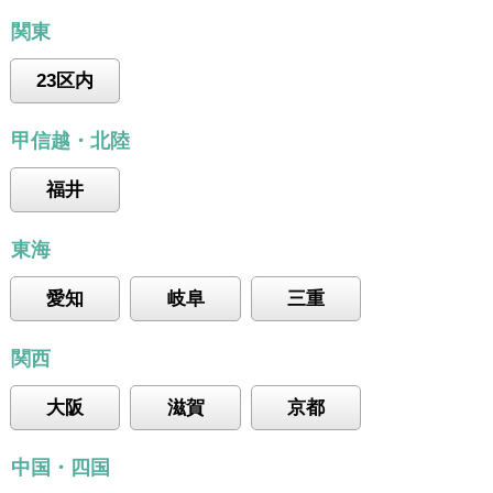
関東
23区内
甲信越・北陸
福井
東海
愛知
岐阜
三重
関西
大阪
滋賀
京都
中国・四国