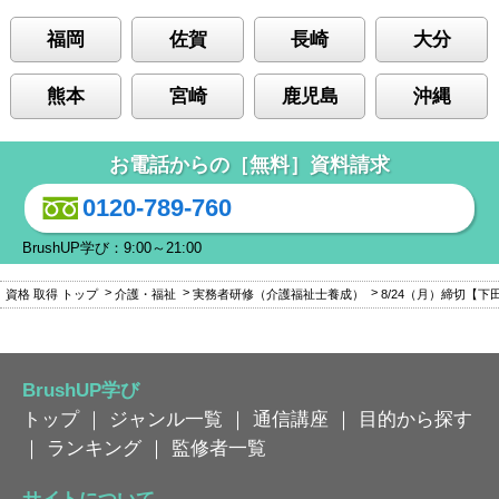
福岡
佐賀
長崎
大分
熊本
宮崎
鹿児島
沖縄
お電話からの［無料］資料請求
0120-789-760
BrushUP学び：9:00～21:00
資格 取得 トップ
介護・福祉
実務者研修（介護福祉士養成）
8/24（月）締切【
BrushUP学び
トップ
｜
ジャンル一覧
｜
通信講座
｜
目的から探す
｜
ランキング
｜
監修者一覧
サイトについて