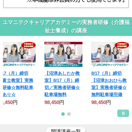
ユマニテクキャリアアカデミーの実務者研修（介護福
祉士養成）の講座
8/17（月）締切
【沼津あしたか教
8/17（月）締切
【富士教室】実務
室】8/17（月）締
【沼津おおひら教
者研修☆無料駐車
切／実務者研修☆
室】実務者研修☆
場あり☆
駐車場無料
無料駐車場完備
98,450
円
98,450
円
98,450
円
開講講座一覧