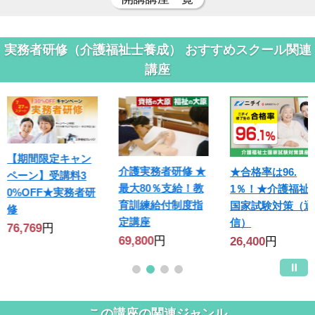
実務者研修（介護福祉士養成） おすすめスクール関連
講座
介護実務者研修 ★
★合格率は96.
最大80％支給！教
1％！★介護福祉士
介護福祉士合格指
育訓練給付制度指
国家試験対策（通
導講座〈285〉
定講座
信）
24,800
円
69,800
円
26,400
円
この講座の関連ジャンル