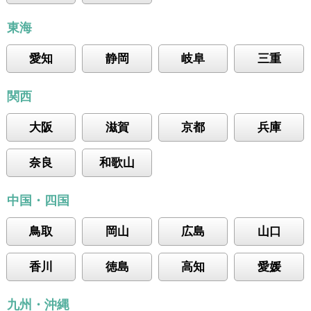
東海
愛知
静岡
岐阜
三重
関西
大阪
滋賀
京都
兵庫
奈良
和歌山
中国・四国
鳥取
岡山
広島
山口
香川
徳島
高知
愛媛
九州・沖縄