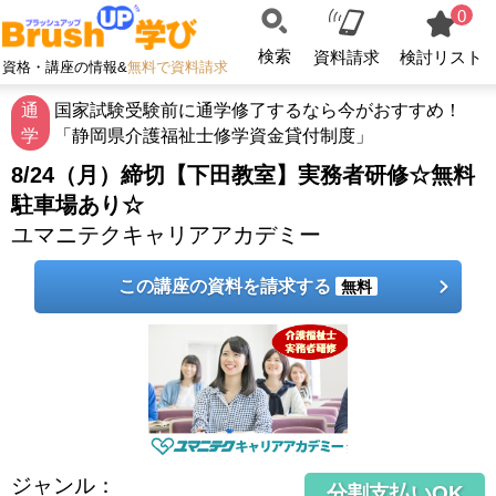
0
検索
資料請求
検討リスト
資格・講座の情報&
無料で資料請求
通
国家試験受験前に通学修了するなら今がおすすめ！
学
「静岡県介護福祉士修学資金貸付制度」
8/24（月）締切【下田教室】実務者研修☆無料
駐車場あり☆
ユマニテクキャリアアカデミー
この講座の資料を請求する
無料
ジャンル
：
分割支払いOK