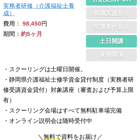
実務者研修（介護福祉士養
就職支援あり
成）
費用：
98,450
円
受講条件あり
期間：
約5ヶ月
土日開講
夜間開講
・スクーリングは土曜日開催。
・静岡県介護福祉士修学資金貸付制度（実務者研
修受講資金貸付）対象講座（審査および予算上限
有）
・スクーリング会場はすべて無料駐車場完備
・オンライン説明会は随時受付中
＼
無料で
資料をお届け／