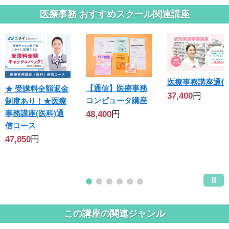
医療事務 おすすめスクール関連講座
医療事務講座通信
【通信】医療事務
★ 受講料全額返金
37,400
円
コンピュータ講座
制度あり！★医療
事務講座(医科)通
48,400
円
信コース
47,850
円
この講座の関連ジャンル