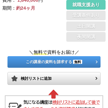
費用：
1,840,000
円
就職支援あり
期間：
約24ヶ月
受講条件あり
土日開講
夜間開講
＼
無料で
資料をお届け／
この講座の資料を請求する
無料
検討リストに追加