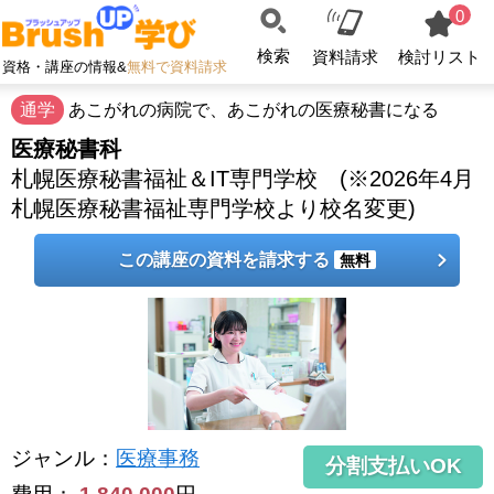
0
検索
資料請求
検討リスト
資格・講座の情報&
無料で資料請求
通学
あこがれの病院で、あこがれの医療秘書になる
医療秘書科
札幌医療秘書福祉＆IT専門学校 (※2026年4月
札幌医療秘書福祉専門学校より校名変更)
この講座の資料を請求する
無料
ジャンル
：
医療事務
分割支払いOK