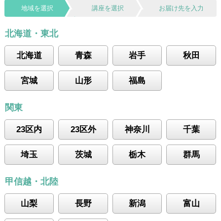
地域を選択
講座を選択
お届け先を入力
北海道・東北
北海道
青森
岩手
秋田
宮城
山形
福島
関東
23区内
23区外
神奈川
千葉
埼玉
茨城
栃木
群馬
甲信越・北陸
山梨
長野
新潟
富山