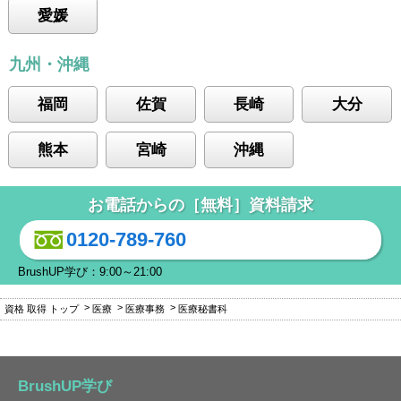
愛媛
九州・沖縄
福岡
佐賀
長崎
大分
熊本
宮崎
沖縄
お電話からの［無料］資料請求
0120-789-760
BrushUP学び：9:00～21:00
資格 取得 トップ
医療
医療事務
医療秘書科
BrushUP学び