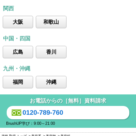
関西
大阪
和歌山
中国・四国
広島
香川
九州・沖縄
福岡
沖縄
お電話からの［無料］資料請求
0120-789-760
BrushUP学び：9:00～21:00