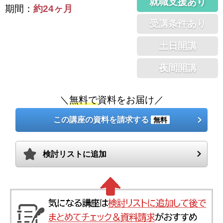
就職支援あり
期間：
約24ヶ月
受講条件あり
土日開講
夜間開講
＼
無料で
資料をお届け／
この講座の資料を請求する
無料
検討リストに追加