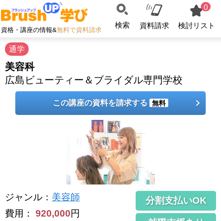
0
検索
資料請求
検討リスト
資格・講座の情報&
無料で資料請求
通学
美容科
広島ビューティー＆ブライダル専門学校
この講座の資料を請求する
無料
ジャンル
：
美容師
分割支払いOK
費用：
920,000
円